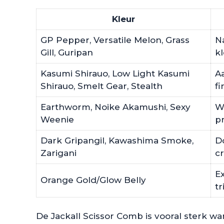
Kleur
GP Pepper, Versatile Melon, Grass
Na
Gill, Guripan
k
Kasumi Shirauo, Low Light Kasumi
A
Shirauo, Smelt Gear, Stealth
f
Earthworm, Noike Akamushi, Sexy
W
Weenie
pr
Dark Gripangil, Kawashima Smoke,
D
Zarigani
c
Ex
Orange Gold/Glow Belly
tr
De Jackall Scissor Comb is vooral sterk wan