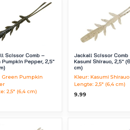
ll Scissor Comb –
Jackall Scissor Comb
 Pumpkin Pepper, 2,5″
Kasumi Shirauo, 2,5″ (
cm)
cm)
:
Green Pumpkin
Kleur:
Kasumi Shirauo
er
Lengte:
2,5" (6,4 cm)
e:
2,5" (6,4 cm)
9.99