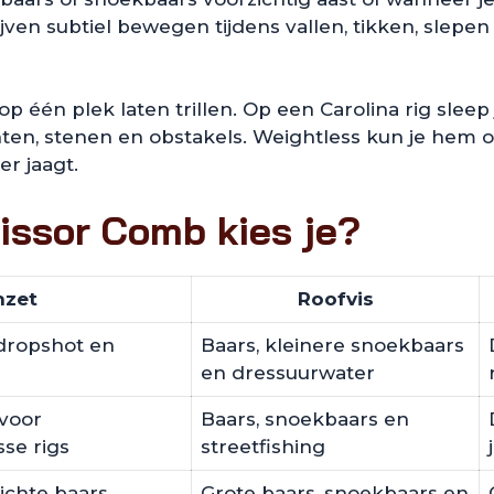
jven subtiel bewegen tijdens vallen, tikken, slepe
p één plek laten trillen. Op een Carolina rig slee
anten, stenen en obstakels. Weightless kun je hem 
r jaagt.
issor Comb kies je?
nzet
Roofvis
 dropshot en
Baars, kleinere snoekbaars
en dressuurwater
 voor
Baars, snoekbaars en
se rigs
streetfishing
ichte baars,
Grote baars, snoekbaars en