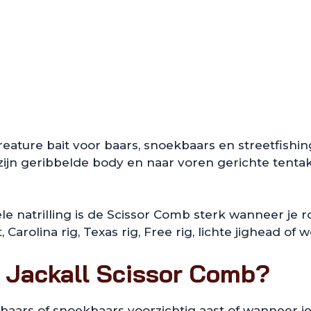
eature bait voor baars, snoekbaars en streetfishin
n geribbelde body en naar voren gerichte tentake
le natrilling is de Scissor Comb sterk wanneer je 
Carolina rig, Texas rig, Free rig, lichte jighead of
 Jackall Scissor Comb?
aars of snoekbaars voorzichtig aast of wanneer je