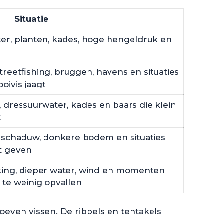
Situatie
ater, planten, kades, hoge hengeldruk en
streetfishing, bruggen, havens en situaties
oivis jaagt
 dressuurwater, kades en baars die klein
t
 schaduw, donkere bodem en situaties
lt geven
lking, dieper water, wind en momenten
 te weinig opvallen
hoeven vissen. De ribbels en tentakels