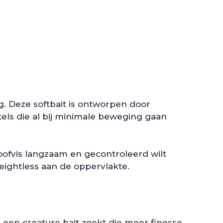
g. Deze softbait is ontworpen door
ls die al bij minimale beweging gaan
roofvis langzaam en gecontroleerd wilt
 weightless aan de oppervlakte.
 een creature bait zoekt die meer finesse