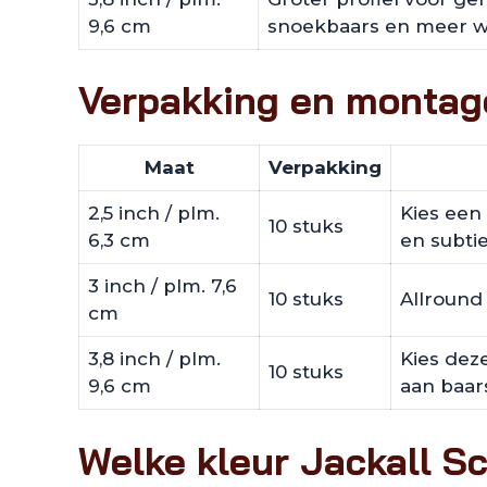
9,6 cm
snoekbaars en meer w
Verpakking en montag
Maat
Verpakking
2,5 inch / plm.
Kies een 
10 stuks
6,3 cm
en subtie
3 inch / plm. 7,6
10 stuks
Allround 
cm
3,8 inch / plm.
Kies dez
10 stuks
9,6 cm
aan baar
Welke kleur Jackall S