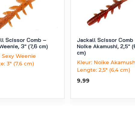
ll Scissor Comb –
Jackall Scissor Comb
Weenie, 3″ (7,6 cm)
Noike Akamushi, 2,5″ (
cm)
:
Sexy Weenie
Kleur:
Noike Akamush
e:
3" (7,6 cm)
Lengte:
2,5" (6,4 cm)
9.99