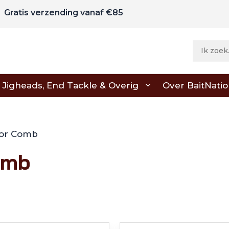
Gratis verzending vanaf €85
Jigheads, End Tackle & Overig
Over BaitNati
ssor Comb
omb