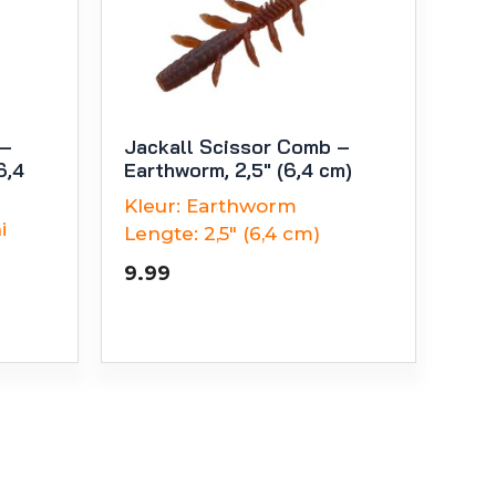
 –
Jackall Scissor Comb –
6,4
Earthworm, 2,5″ (6,4 cm)
Kleur:
Earthworm
i
Lengte:
2,5" (6,4 cm)
9.99