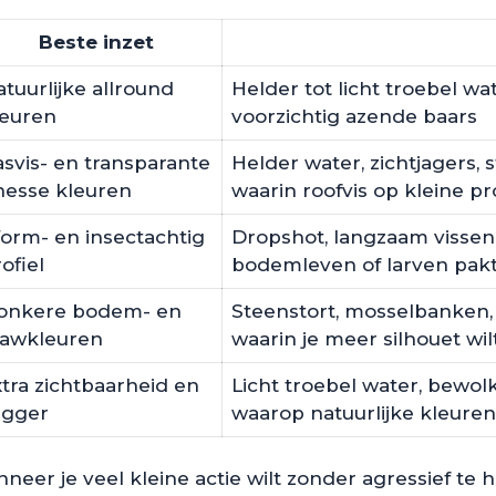
Beste inzet
tuurlijke allround
Helder tot licht troebel w
leuren
voorzichtig azende baars
asvis- en transparante
Helder water, zichtjagers, 
inesse kleuren
waarin roofvis op kleine pro
orm- en insectachtig
Dropshot, langzaam vissen,
ofiel
bodemleven of larven pak
onkere bodem- en
Steenstort, mosselbanken,
rawkleuren
waarin je meer silhouet wi
tra zichtbaarheid en
Licht troebel water, bewo
igger
waarop natuurlijke kleuren
neer je veel kleine actie wilt zonder agressief te 