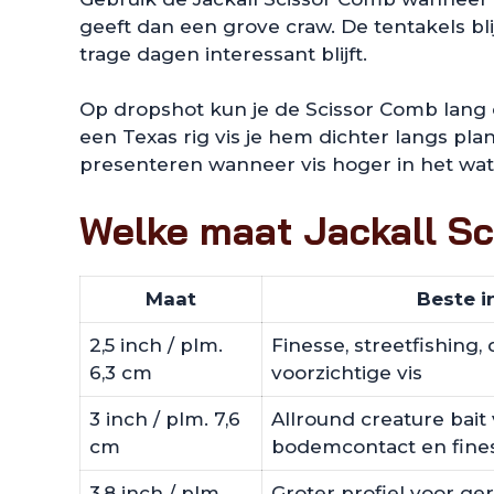
geeft dan een grove craw. De tentakels bli
trage dagen interessant blijft.
Op dropshot kun je de Scissor Comb lang o
een Texas rig vis je hem dichter langs pl
presenteren wanneer vis hoger in het wate
Welke maat Jackall Sc
Maat
Beste i
2,5 inch / plm.
Finesse, streetfishing,
6,3 cm
voorzichtige vis
3 inch / plm. 7,6
Allround creature bait
cm
bodemcontact en fines
3,8 inch / plm.
Groter profiel voor ger