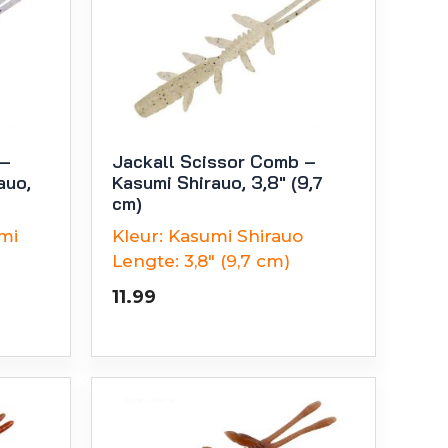
 –
Jackall Scissor Comb –
auo,
Kasumi Shirauo, 3,8″ (9,7
cm)
mi
Kleur:
Kasumi Shirauo
Lengte:
3,8" (9,7 cm)
11.99