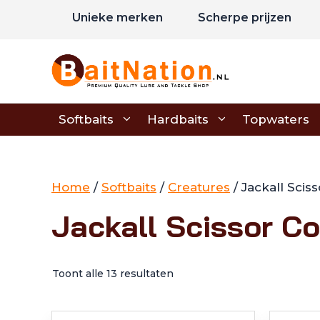
Ga
Unieke merken
Scherpe prijzen
naar
de
inhoud
Softbaits
Hardbaits
Topwaters
Home
/
Softbaits
/
Creatures
/ Jackall Sci
Jackall Scissor C
Toont alle 13 resultaten