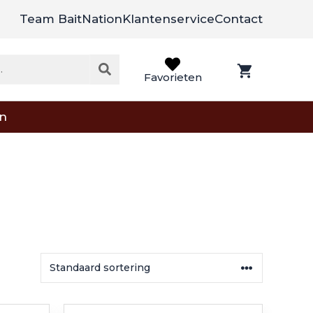
Team BaitNation
Klantenservice
Contact
Favorieten
on