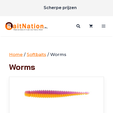
Ga
Scherpe prijzen
naar
Gratis verzending vanaf €85
de
inhoud
Me
Home
/
Softbaits
/ Worms
Worms