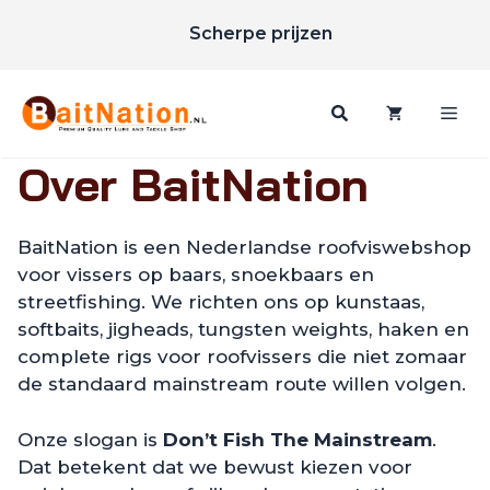
Ga
Scherpe prijzen
naar
Gratis verzending vanaf €85
de
inhoud
Me
Over BaitNation
BaitNation is een Nederlandse roofviswebshop
voor vissers op baars, snoekbaars en
streetfishing. We richten ons op kunstaas,
softbaits, jigheads, tungsten weights, haken en
complete rigs voor roofvissers die niet zomaar
de standaard mainstream route willen volgen.
Onze slogan is
Don’t Fish The Mainstream
.
Dat betekent dat we bewust kiezen voor