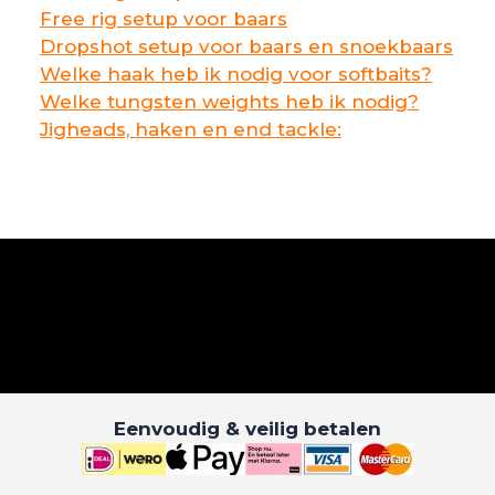
Free rig setup voor baars
Dropshot setup voor baars en snoekbaars
Welke haak heb ik nodig voor softbaits?
Welke tungsten weights heb ik nodig?
Jigheads, haken en end tackle:
Eenvoudig & veilig betalen