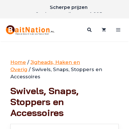
Ga
Scherpe prijzen
naar
Gratis verzending vanaf €85
de
inhoud
Me
Home
/
Jigheads, Haken en
Overig
/ Swivels, Snaps, Stoppers en
Accessoires
Swivels, Snaps,
Stoppers en
Accessoires