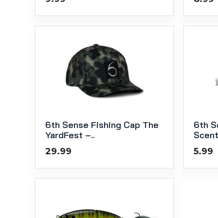
6th Sense Fishing Cap The
6th S
YardFest –..
Scen
29.99
5.99