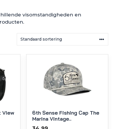
chillende visomstandigheden en
producten.
t View
6th Sense Fishing Cap The
Marina Vintage..
34.99