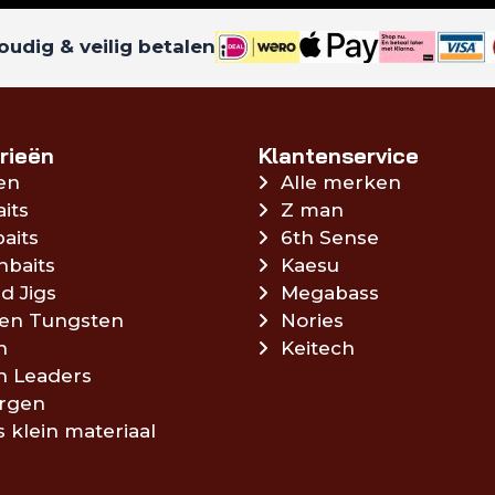
udig & veilig betalen
rieën
Klantenservice
en
Alle merken
aits
Z man
aits
6th Sense
hbaits
Kaesu
d Jigs
Megabass
en Tungsten
Nories
n
Keitech
en Leaders
rgen
s klein materiaal