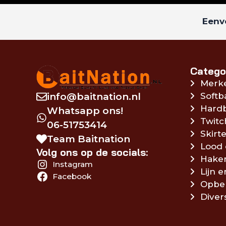
Eenvo
Catego
Merk
info@baitnation.nl
Softb
Hardb
Whatsapp ons!
Twitc
06-51753414
Skirte
Team Baitnation
Lood 
Volg ons op de socials:
Hake
Instagram
Lijn 
Facebook
Opbe
Diver