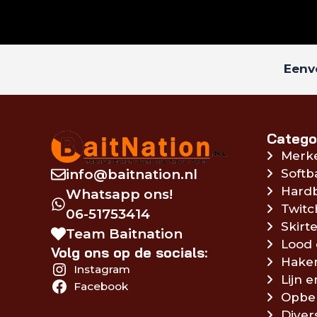
Eenvo
Catego
Merk
info@baitnation.nl
Softb
Hardb
Whatsapp ons!
Twitc
06-51753414
Skirte
Team Baitnation
Lood 
Volg ons op de socials:
Hake
Instagram
Lijn 
Facebook
Opbe
Diver