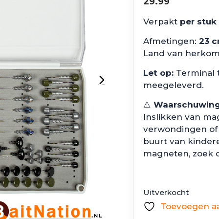
29.99
Verpakt
per stuk
Afmetingen:
23 c
Land van herkom
Let op:
Terminal t
meegeleverd.
⚠️
Waarschuwing
Inslikken van ma
verwondingen of 
buurt van kindere
magneten, zoek d
Uitverkocht
Toevoegen aan