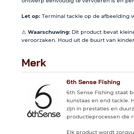
ontwerp eenvoudig te vervoeren is en perfe
Let op:
Terminal tackle op de afbeelding 
⚠️
Waarschuwing:
Dit product bevat klei
veroorzaken. Houd uit de buurt van kinder
Merk
6th Sense Fishing
6th Sense Fishing staat 
kunstaas en end tackle. 
zijn in prestaties en du
productieprocessen die 
Elk product wordt zorgvu