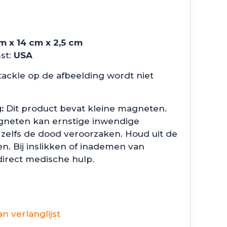
m x 14 cm x 2,5 cm
st:
USA
ackle op de afbeelding wordt niet
:
Dit product bevat kleine magneten.
gneten kan ernstige inwendige
zelfs de dood veroorzaken. Houd uit de
n. Bij inslikken of inademen van
irect medische hulp.
 verlanglijst