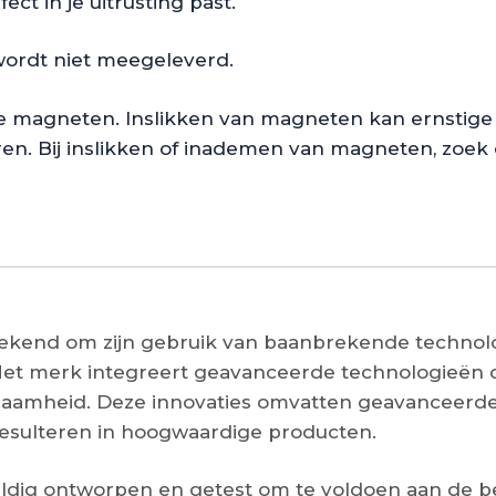
ct in je uitrusting past.
wordt niet meegeleverd.
ne magneten. Inslikken van magneten kan ernstige
en. Bij inslikken of inademen van magneten, zoek 
bekend om zijn gebruik van baanbrekende technol
Het merk integreert geavanceerde technologieën 
urzaamheid. Deze innovaties omvatten geavanceerd
resulteren in hoogwaardige producten.
ldig ontworpen en getest om te voldoen aan de be