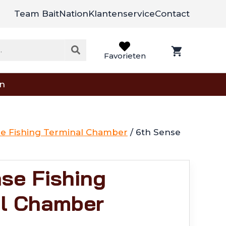
Team BaitNation
Klantenservice
Contact
Favorieten
on
se Fishing Terminal Chamber
/ 6th Sense
se Fishing
al Chamber