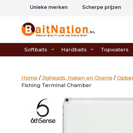
Ga
Unieke merken
Scherpe prijzen
naar
de
inhoud
Softbaits
Hardbaits
Topwaters
Home
/
Jigheads, Haken en Overig
/
Opber
Fishing Terminal Chamber