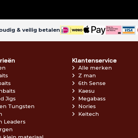
udig & veilig betalen
rieën
Klantenservice
en
Alle merken
aits
Z man
aits
6th Sense
hbaits
Kaesu
d Jigs
Megabass
en Tungsten
Nories
n
Keitech
en Leaders
rgen
s klein materiaal