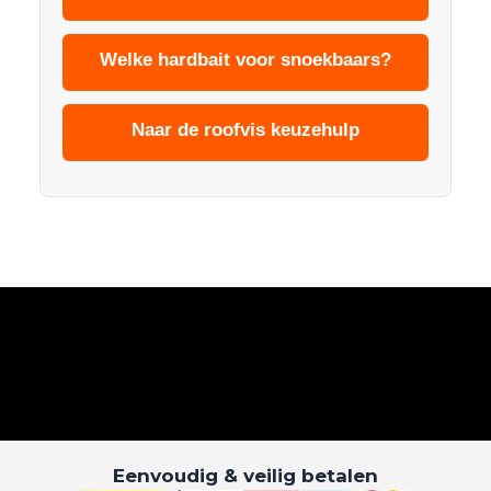
Welke hardbait voor snoekbaars?
Naar de roofvis keuzehulp
Eenvoudig & veilig betalen