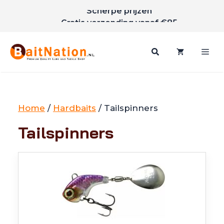
Scherpe prijzen
Ga
Gratis verzending vanaf €85
naar
de
inhoud
Me
Home
/
Hardbaits
/ Tailspinners
Tailspinners