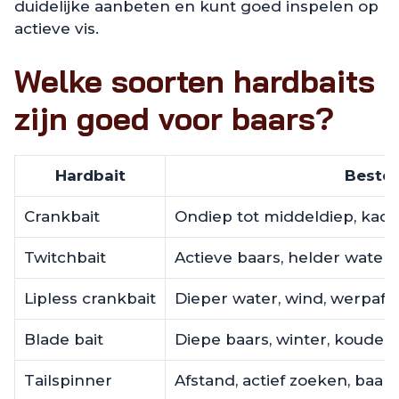
duidelijke aanbeten en kunt goed inspelen op
actieve vis.
Welke soorten hardbaits
zijn goed voor baars?
Hardbait
Beste 
Crankbait
Ondiep tot middeldiep, kade
Twitchbait
Actieve baars, helder water,
Lipless crankbait
Dieper water, wind, werpafs
Blade bait
Diepe baars, winter, koude p
Tailspinner
Afstand, actief zoeken, baars