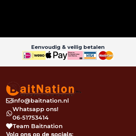
Eenvoudig & veilig betalen
info@baitnation.nl
Whatsapp ons!
06-51753414
Team Baitnation
Volg ons op de socials: