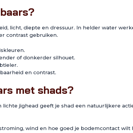
 baars?
d, licht, diepte en dressuur. In helder water werk
eer contrast gebruiken.
viskleuren.
lender of donkerder silhouet.
tieler.
baarheid en contrast.
ars met shads?
n lichte jighead geeft je shad een natuurlijkere ac
, stroming, wind en hoe goed je bodemcontact wilt 