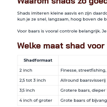
Waarom shads zo goed
Shads imiteren kleine aasvis en zijn daard
kun je ze snel, langzaam, hoog boven de
Voor baars is vooral controle belangrijk. J
Welke maat shad voor
Shadformaat
2 inch
Finesse, streetfishing
2,5 tot 3 inch
Allround baarsvisserij
3,5 inch
Grotere baars, dieper
4 inch of groter
Grote baars of bijvan