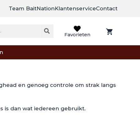
Team BaitNation
Klantenservice
Contact
Favorieten
on
 jighead en genoeg controle om strak langs
s is dan wat iedereen gebruikt.