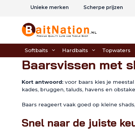
Ga
Unieke merken
Scherpe prijzen
naar
de
inhoud
Softbaits
Hardbaits
Topwaters
Baarsvissen met 
Kort antwoord:
voor baars kies je meestal
kades, bruggen, taluds, havens en obstakel
Baars reageert vaak goed op kleine shads,
Snel naar de juiste ke