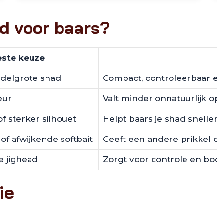
ad voor baars?
este keuze
ddelgrote shad
Compact, controleerbaar e
eur
Valt minder onnatuurlijk o
of sterker silhouet
Helpt baars je shad snelle
of afwijkende softbait
Geeft een andere prikkel 
e jighead
Zorgt voor controle en b
ie