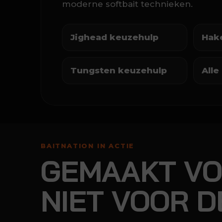
moderne softbait technieken.
Jighead keuzehulp
Hak
Tungsten keuzehulp
All
BAITNATION IN ACTIE
GEMAAKT VO
NIET VOOR D