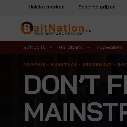
Ga
Unieke merken
Scherpe prijzen
naar
de
inhoud
Softbaits
Hardbaits
Topwaters
ROOFVIS • KUNSTAAS • KEUZEHULP • BA
DON’T F
MAINST