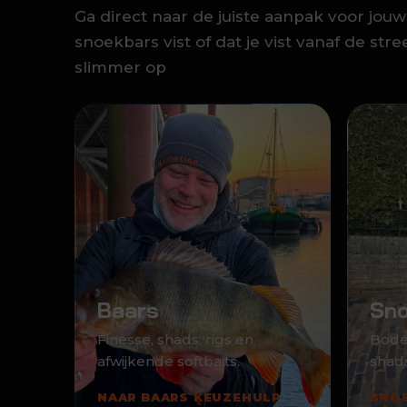
Ga direct naar de juiste aanpak voor jouw v
snoekbars vist of dat je vist vanaf de str
slimmer op
Baars
Sno
Finesse, shads, rigs en
Bode
afwijkende softbaits.
shads
NAAR BAARS KEUZEHULP
SNO