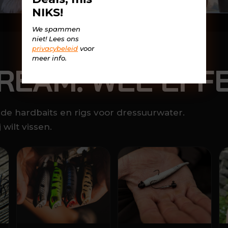
NIKS!
We spammen
niet! Lees ons
privacybeleid
voor
meer info.
REAM. WEL EFFE
ende hardbaits en rigs voor dressuurwater.
 wilt vissen.