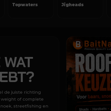
Topwaters
Jigheads
E WAT
HEBT?
 de juiste richting
n weight of complete
snoek, streetfishing en