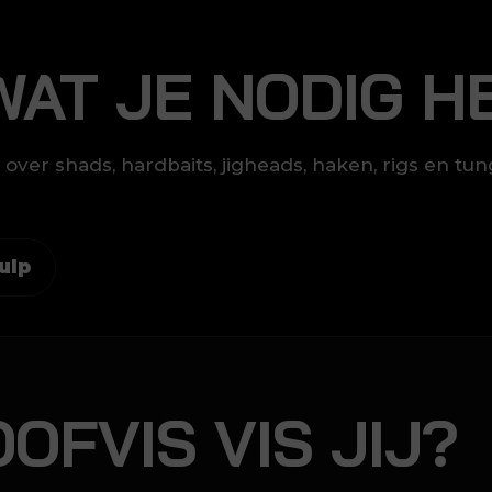
WAT JE NODIG H
over shads, hardbaits, jigheads, haken, rigs en tu
ulp
OFVIS VIS JIJ?