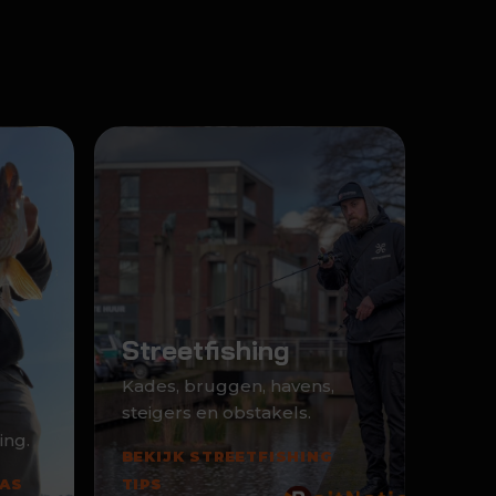
Streetfishing
Kades, bruggen, havens,
steigers en obstakels.
ing.
BEKIJK STREETFISHING
AAS
TIPS