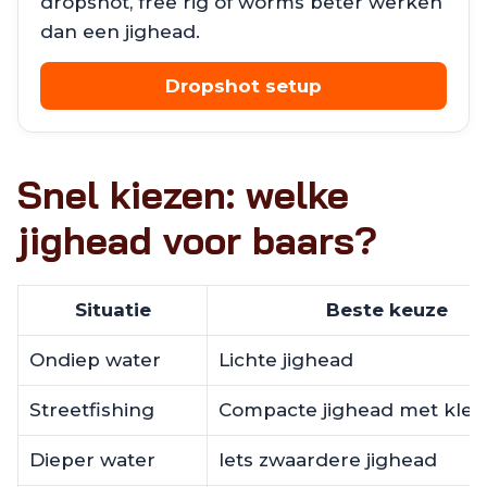
dropshot, free rig of worms beter werken
dan een jighead.
Dropshot setup
Snel kiezen: welke
jighead voor baars?
Situatie
Beste keuze
Ondiep water
Lichte jighead
Streetfishing
Compacte jighead met klei
Dieper water
Iets zwaardere jighead