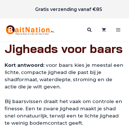
Scherpe prijzen
Ga
Gratis verzending vanaf €85
naar
de
inhoud
Me
Jigheads voor baars
Kort antwoord:
voor baars kies je meestal een
lichte, compacte jighead die past bij je
shadformaat, waterdiepte, stroming en de
actie die je wilt geven.
Bij baarsvissen draait het vaak om controle en
finesse. Een te zware jighead maakt je shad
snel onnatuurlijk, terwijl een te lichte jighead
te weinig bodemcontact geeft.