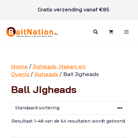
Scherpe prijzen
Ga
Gratis verzending vanaf €85
naar
de
inhoud
Me
Home
/
Jigheads, Haken en
Overig
/
Jigheads
/ Ball Jigheads
Ball Jigheads
Resultaat 1–48 van de 64 resultaten wordt getoond