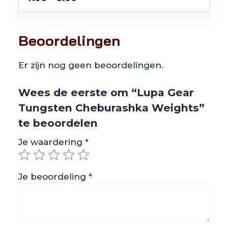
€4.99
tot
€8.99
Beoordelingen
Er zijn nog geen beoordelingen.
Wees de eerste om “Lupa Gear
Tungsten Cheburashka Weights”
te beoordelen
Je waardering
*
Je beoordeling
*