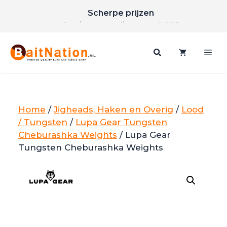
Ga
Scherpe prijzen
naar
Gratis verzending vanaf €85
de
inhoud
Me
Home
/
Jigheads, Haken en Overig
/
Lood
/ Tungsten
/
Lupa Gear Tungsten
Cheburashka Weights
/ Lupa Gear
Tungsten Cheburashka Weights