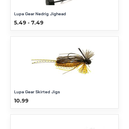
Lupa Gear Nedrig Jighead
Prijsklasse:
5.49
7.49
-
€5.49
tot
€7.49
Lupa Gear Skirted Jigs
10.99