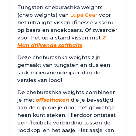
€2.99
Tungsten cheburashka weights
tot
(cheb weights) van
Lupa Gear
voor
€11.49
het ultralight vissen (finesse vissen)
op baars en snoekbaars. Of zwaarder
voor het op afstand vissen met
Z
Man drijvende softbaits
.
Deze cheburashka weights zijn
gemaakt van tungsten en dus een
stuk milieuvriendelijker dan de
versies van lood!
De cheburashka weights combineer
je met
offsethaken
die je bevestigd
aan de clip die je door het gewichtje
heen kunt steken. Hierdoor ontstaat
een flexibele verbinding tussen de
‘loodkop’ en het aasje. Het aasje kan