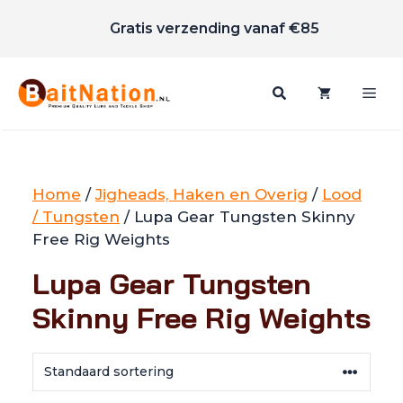
Scherpe prijzen
Ga
Gratis verzending vanaf €85
naar
de
inhoud
Me
Home
/
Jigheads, Haken en Overig
/
Lood
/ Tungsten
/ Lupa Gear Tungsten Skinny
Free Rig Weights
Lupa Gear Tungsten
Skinny Free Rig Weights