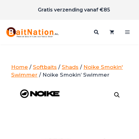
Scherpe prijzen
Ga
Gratis verzending vanaf €85
naar
de
inhoud
Me
Home
/
Softbaits
/
Shads
/
Noike Smokin'
Swimmer
/ Noike Smokin’ Swimmer