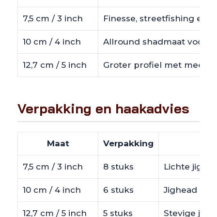
7,5 cm / 3 inch
Finesse, streetfishing en 
10 cm / 4 inch
Allround shadmaat voor ba
12,7 cm / 5 inch
Groter profiel met meer aa
Verpakking en haakadvies
Maat
Verpakking
7,5 cm / 3 inch
8 stuks
Lichte jighe
10 cm / 4 inch
6 stuks
Jighead of of
12,7 cm / 5 inch
5 stuks
Stevige jigh