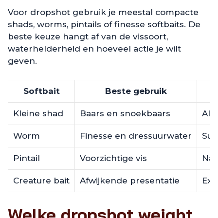
Voor dropshot gebruik je meestal compacte
shads, worms, pintails of finesse softbaits. De
beste keuze hangt af van de vissoort,
waterhelderheid en hoeveel actie je wilt
geven.
Softbait
Beste gebruik
Kleine shad
Baars en snoekbaars
All
Worm
Finesse en dressuurwater
Sub
Pintail
Voorzichtige vis
Nat
Creature bait
Afwijkende presentatie
Ext
Welke dropshot weight