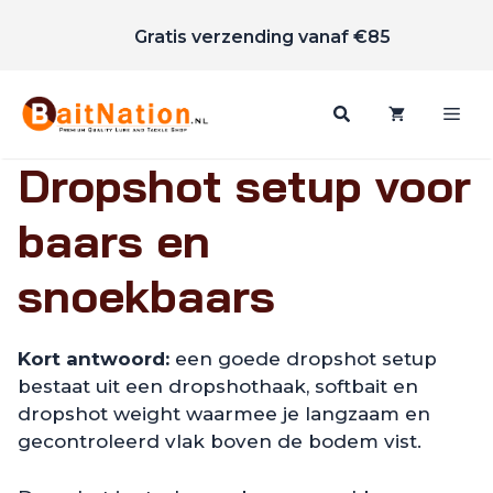
Scherpe prijzen
Ga
Gratis verzending vanaf €85
naar
de
inhoud
Me
Dropshot setup voor
baars en
snoekbaars
Kort antwoord:
een goede dropshot setup
bestaat uit een dropshothaak, softbait en
dropshot weight waarmee je langzaam en
gecontroleerd vlak boven de bodem vist.