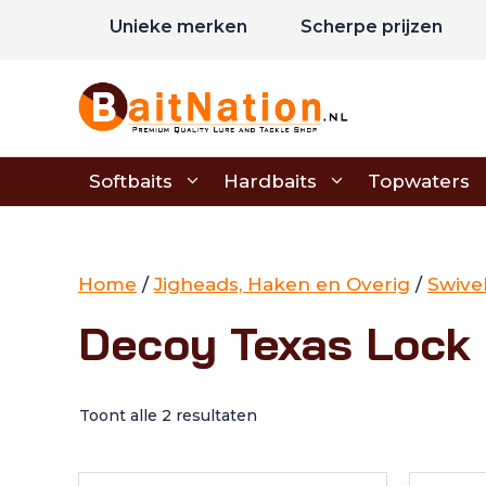
Ga
Unieke merken
Scherpe prijzen
naar
de
inhoud
Softbaits
Hardbaits
Topwaters
Home
/
Jigheads, Haken en Overig
/
Swive
Decoy Texas Lock
Toont alle 2 resultaten