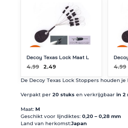
-
50
%
-
50
%
Decoy Texas Lock Maat L
Decoy
Oorspronkelijke
Huidige
4.99
2.49
4.99
prijs
prijs
De Decoy Texas Lock Stoppers houden je bu
was:
is:
€4.99.
€2.49.
Verpakt per
20 stuks
en verkrijgbaar
in 2
Maat:
M
Geschikt voor lijndiktes:
0,20 – 0,28 mm
Land van herkomst:
Japan