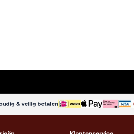
udig & veilig betalen
rieën
Klantenservice