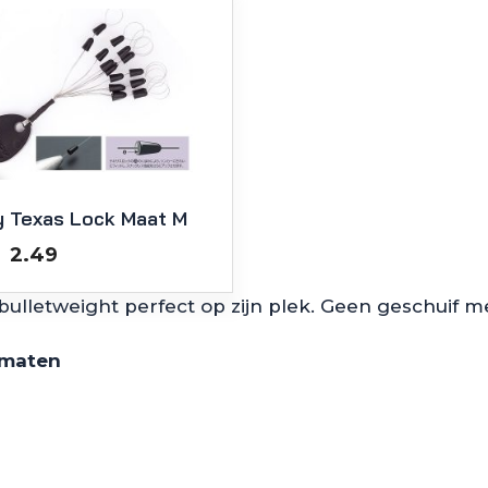
 Texas Lock Maat M
Oorspronkelijke
Huidige
2.49
prijs
prijs
lletweight perfect op zijn plek. Geen geschuif mee
was:
is:
€4.99.
€2.49.
 maten