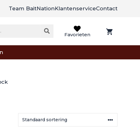
Team BaitNation
Klantenservice
Contact
Favorieten
on
ock