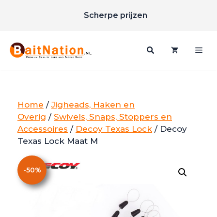
Unieke merken
Ga
Scherpe prijzen
naar
Gratis verzending vanaf €85
de
inhoud
Me
Home
/
Jigheads, Haken en
Overig
/
Swivels, Snaps, Stoppers en
Accessoires
/
Decoy Texas Lock
/ Decoy
Texas Lock Maat M
-
50
%