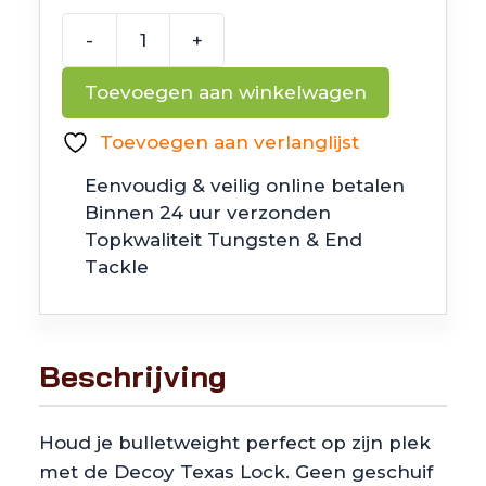
€4.99.
€2.49.
-
+
Decoy
Texas
Toevoegen aan winkelwagen
Lock
Maat
Toevoegen aan verlanglijst
M
Eenvoudig & veilig online betalen
aantal
Binnen 24 uur verzonden
Topkwaliteit Tungsten & End
Tackle
Beschrijving
Houd je bulletweight perfect op zijn plek
met de Decoy Texas Lock. Geen geschuif