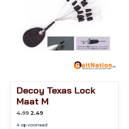
Decoy Texas Lock
Maat M
Oorspronkelijke
Huidige
4.99
2.49
prijs
prijs
4 op voorraad
was:
is: