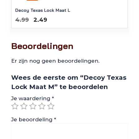
-
50
%
Decoy Texas Lock Maat L
Oorspronkelijke
Huidige
4.99
2.49
prijs
prijs
was:
is:
€4.99.
€2.49.
Beoordelingen
Er zijn nog geen beoordelingen.
Wees de eerste om “Decoy Texas
Lock Maat M” te beoordelen
Je waardering
*
Je beoordeling
*