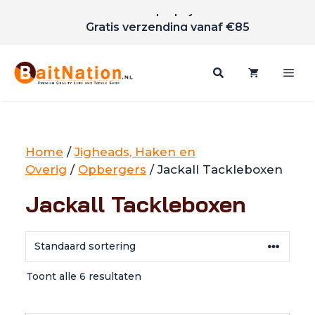
Unieke merken
Ga
Scherpe prijzen
naar
Gratis verzending vanaf €85
de
inhoud
Me
Home
/
Jigheads, Haken en
Overig
/
Opbergers
/ Jackall Tackleboxen
Jackall Tackleboxen
Toont alle 6 resultaten