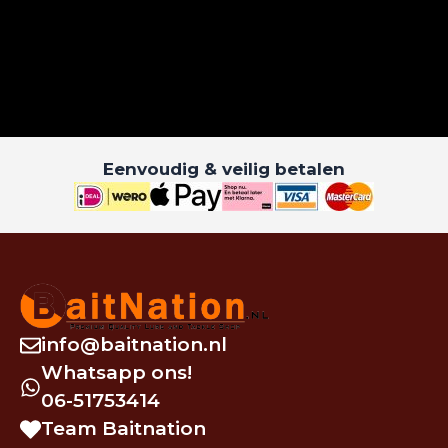
Eenvoudig & veilig betalen
info@baitnation.nl
Whatsapp ons!
06-51753414
Team Baitnation