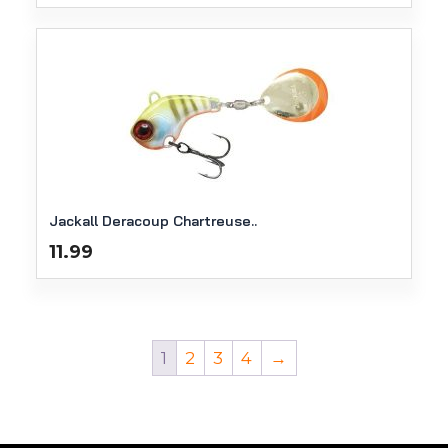
Jackall Deracoup Chartreuse..
11.99
1
2
3
4
→