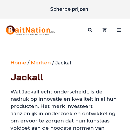
Unieke merken
Ga
Scherpe prijzen
naar
Gratis verzending vanaf €85
de
inhoud
Me
Home
/
Merken
/ Jackall
Jackall
Wat Jackall echt onderscheidt, is de
nadruk op innovatie en kwaliteit in al hun
producten. Het merk investeert
aanzienlijk in onderzoek en ontwikkeling
om ervoor te zorgen dat hun kunstaas
voldoet aan de hoogste normen van