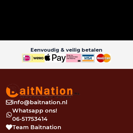
Eenvoudig & veilig betalen
info@baitnation.nl
Whatsapp ons!
06-51753414
Team Baitnation