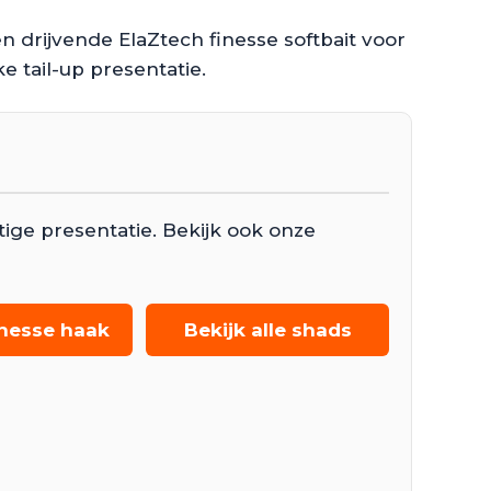
 drijvende ElaZtech finesse softbait voor
e tail-up presentatie.
ige presentatie. Bekijk ook onze
finesse haak
Bekijk alle shads