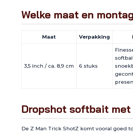
Welke maat en montag
Maat
Verpakking
Finess
softbai
3,5 inch / ca. 8,9 cm
6 stuks
snoekb
gecont
presen
Dropshot softbait met
De Z Man Trick ShotZ komt vooral goed tot