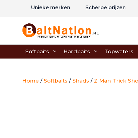
Ga
Unieke merken
Scherpe prijzen
naar
de
inhoud
Softbaits
Hardbaits
Topwaters
Home
/
Softbaits
/
Shads
/
Z Man Trick Sh