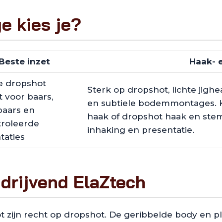
e kies je?
Beste inzet
Haak- 
e dropshot
Sterk op dropshot, lichte jighe
t voor baars,
en subtiele bodemmontages. K
aars en
haak of dropshot haak en ste
roleerde
inhaking en presentatie.
taties
 drijvend ElaZtech
 zijn recht op dropshot. De geribbelde body en pl