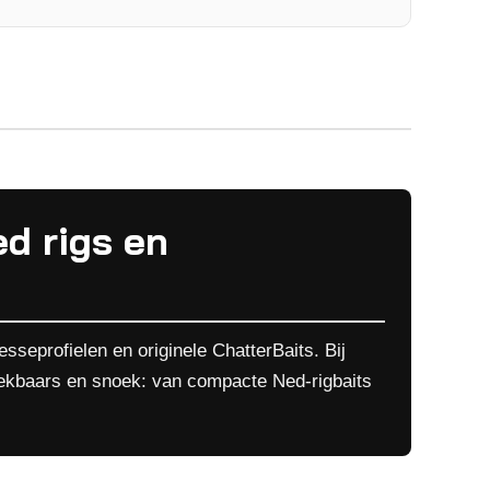
ed rigs en
sseprofielen en originele ChatterBaits. Bij
oekbaars en snoek: van compacte Ned-rigbaits