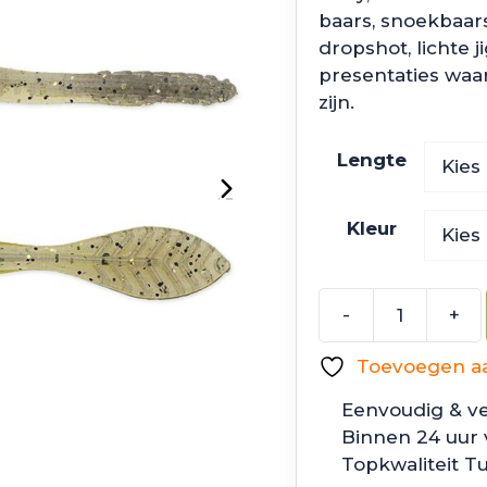
baars, snoekbaars
dropshot, lichte 
presentaties wa
zijn.
Lengte
Kleur
-
+
Z
Man
Toevoegen aan
Trick
ShotZ
Eenvoudig & ve
aantal
Binnen 24 uur
Topkwaliteit T