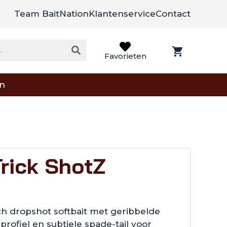
Team BaitNation
Klantenservice
Contact
Favorieten
on
rick ShotZ
ch dropshot softbait met geribbelde
profiel en subtiele spade-tail voor