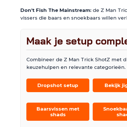
Don’t Fish The Mainstream:
de Z Man Tric
vissers die baars en snoekbaars willen verl
Maak je setup compl
Combineer de Z Man Trick ShotZ met drop
keuzehulpen en relevante categorieën.
Dropshot setup
Bekijk j
Baarsvissen met
Snoekba
shads
sha