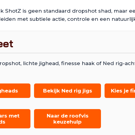
k ShotZ is geen standaard dropshot shad, maar een
eiden met subtiele actie, controle en een natuurlijk
eet
shot, lichte jighead, finesse haak of Ned rig-acht
igheads
Bekijk Ned rig jigs
Kies je 
ars met
Naar de roofvis
ds
keuzehulp