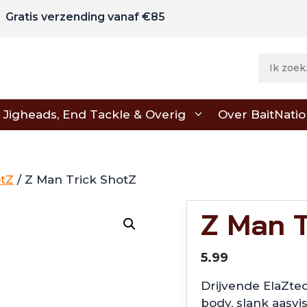
Gratis verzending vanaf €85
Jigheads, End Tackle & Overig
Over BaitNati
otZ
/ Z Man Trick ShotZ
Z Man T
5.99
Drijvende ElaZte
body, slank aasvis