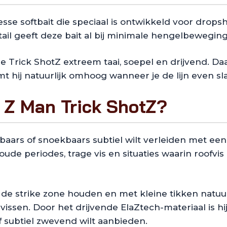
esse softbait die speciaal is ontwikkeld voor dropsho
il geeft deze bait al bij minimale hengelbeweging 
Trick ShotZ extreem taai, soepel en drijvend. Daar
hij natuurlijk omhoog wanneer je de lijn even slap
 Z Man Trick ShotZ?
ars of snoekbaars subtiel wilt verleiden met een r
ude periodes, trage vis en situaties waarin roofvis
 de strike zone houden en met kleine tikken natuur
ssen. Door het drijvende ElaZtech-materiaal is hij
f subtiel zwevend wilt aanbieden.