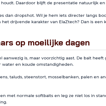
til houdt. Daardoor blijft de presentatie natuurlijk e
ies dan dropshot. Wil je hem iets directer langs b
n het drijvende karakter van ElaZtech? Dan is een 
ars op moeilijke dagen
 aanwezig is, maar voorzichtig aast. De bait heeft 
er water en koude omstandigheden.
vens, taluds, steenstort, mosselbanken, palen en 
en met normale softbaits en leg ze niet los in st
ing.