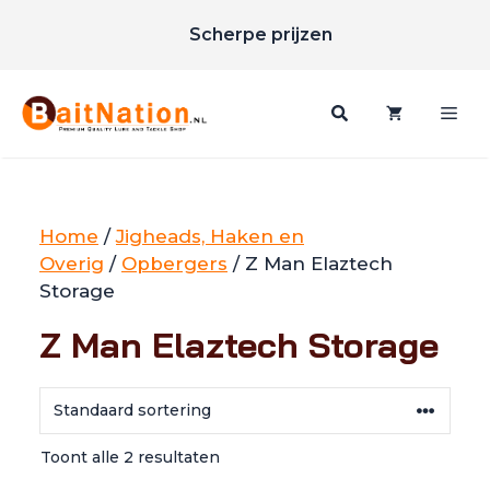
Unieke merken
Ga
Scherpe prijzen
naar
Gratis verzending vanaf €85
de
inhoud
Me
Home
/
Jigheads, Haken en
Overig
/
Opbergers
/ Z Man Elaztech
Storage
Z Man Elaztech Storage
Toont alle 2 resultaten