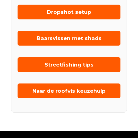
Dropshot setup
Baarsvissen met shads
Streetfishing tips
Naar de roofvis keuzehulp