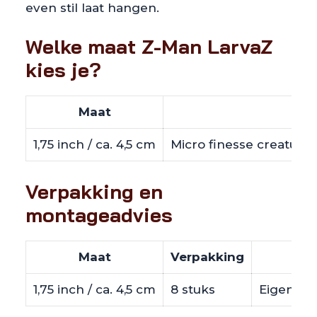
even stil laat hangen.
Welke maat Z-Man LarvaZ
kies je?
Maat
1,75 inch / ca. 4,5 cm
Micro finesse creature 
Verpakking en
montageadvies
Maat
Verpakking
1,75 inch / ca. 4,5 cm
8 stuks
Eigen gew