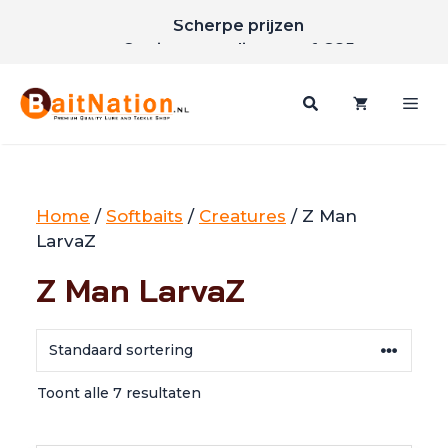
Scherpe prijzen
Ga
Gratis verzending vanaf €85
naar
de
inhoud
Me
Home
/
Softbaits
/
Creatures
/ Z Man
LarvaZ
Z Man LarvaZ
Toont alle 7 resultaten