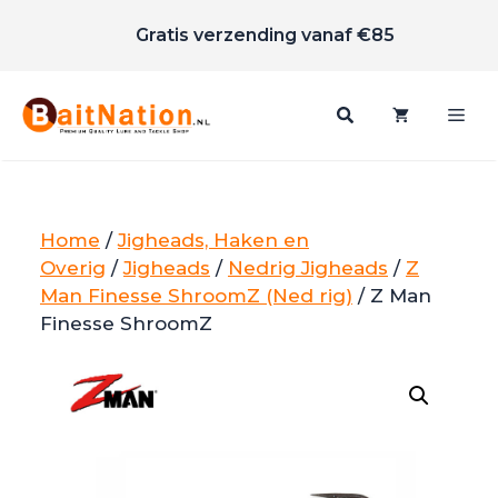
Scherpe prijzen
Ga
Gratis verzending vanaf €85
naar
de
inhoud
Me
Home
/
Jigheads, Haken en
Overig
/
Jigheads
/
Nedrig Jigheads
/
Z
Man Finesse ShroomZ (Ned rig)
/ Z Man
Finesse ShroomZ