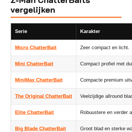
vergelijken
Serie
Karakter
Micro ChatterBait
Zeer compact en licht.
Mini ChatterBait
Compact profiel met duid
MiniMax ChatterBait
Compacte premium uitv
The Original ChatterBait
Veelzijdige allround blad
Elite ChatterBait
Robuustere en verder a
Big Blade ChatterBait
Groot blad en sterke wa