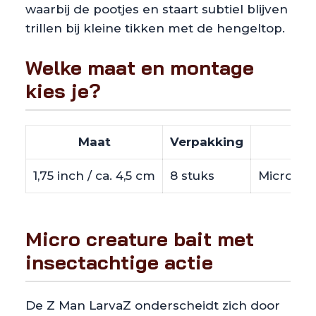
waarbij de pootjes en staart subtiel blijven
trillen bij kleine tikken met de hengeltop.
Welke maat en montage
kies je?
Maat
Verpakking
1,75 inch / ca. 4,5 cm
8 stuks
Micro fin
Micro creature bait met
insectachtige actie
De Z Man LarvaZ onderscheidt zich door