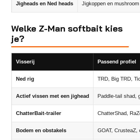
Jigheads en Ned heads
Jigkoppen en mushroom 
Welke Z-Man softbait kies
je?
Visserij
Passend profiel
Ned rig
TRD, Big TRD, Tic
Actief vissen met een jighead
Paddle-tail shad, g
ChatterBait-trailer
ChatterShad, RaZ
Bodem en obstakels
GOAT, CrusteaZ, c