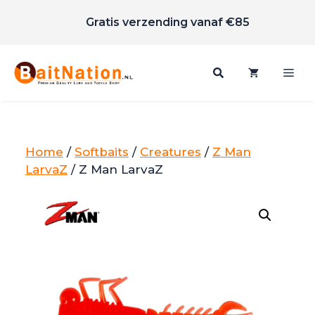
Scherpe prijzen
Ga
Gratis verzending vanaf €85
naar
de
inhoud
Me
Home
/
Softbaits
/
Creatures
/
Z Man
LarvaZ
/ Z Man LarvaZ