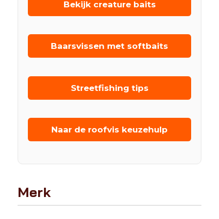
Bekijk creature baits
Baarsvissen met softbaits
Streetfishing tips
Naar de roofvis keuzehulp
Merk