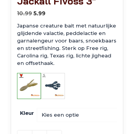
Jackall Fivoss 3″
Oorspronkelijke
Huidige
10.99
5.99
prijs
prijs
Japanse creature bait met natuurlijke
was:
is:
glijdende valactie, peddelactie en
€10.99.
€5.99.
garnalengeur voor baars, snoekbaars
en streetfishing. Sterk op Free rig,
Carolina rig, Texas rig, lichte jighead
en offsethaak.
Kleur