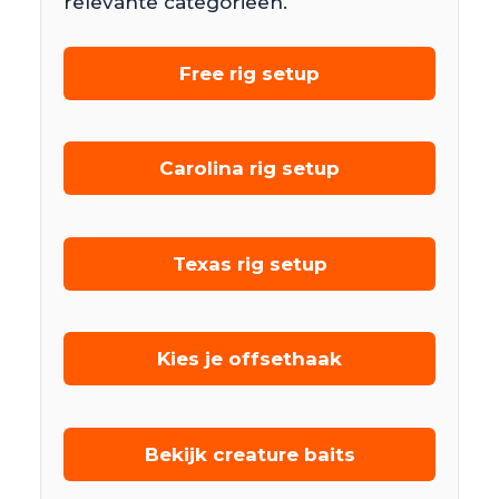
relevante categorieën.
Free rig setup
Carolina rig setup
Texas rig setup
Kies je offsethaak
Bekijk creature baits