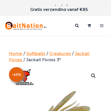
Scherpe prijzen
Ga
Gratis verzending vanaf €85
naar
de
inhoud
Me
Home
/
Softbaits
/
Creatures
/
Jackall
Fivoss
/ Jackall Fivoss 3″
-
45
%