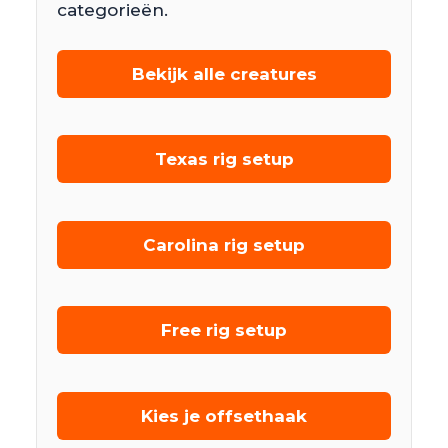
categorieën.
Bekijk alle creatures
Texas rig setup
Carolina rig setup
Free rig setup
Kies je offsethaak