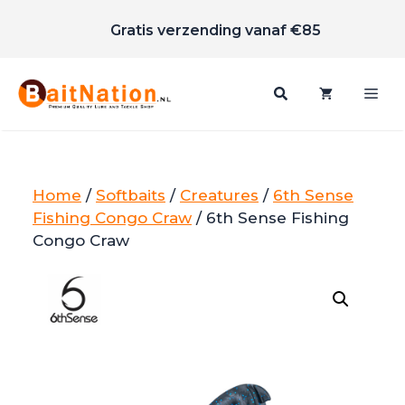
Scherpe prijzen
Ga
Gratis verzending vanaf €85
naar
de
inhoud
Me
Home
/
Softbaits
/
Creatures
/
6th Sense
Fishing Congo Craw
/ 6th Sense Fishing
Congo Craw