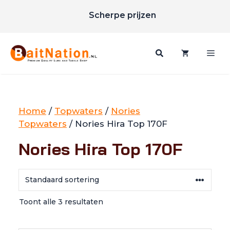
Ga
Scherpe prijzen
naar
Gratis verzending vanaf €85
de
inhoud
Me
Home
/
Topwaters
/
Nories
Topwaters
/ Nories Hira Top 170F
Nories Hira Top 170F
Toont alle 3 resultaten