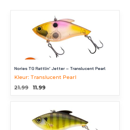
-
45
%
Nories TG Rattlin’ Jetter – Translucent Pearl
Kleur:
Translucent Pearl
Oorspronkelijke
Huidige
21.99
11.99
prijs
prijs
was:
is:
€21.99.
€11.99.