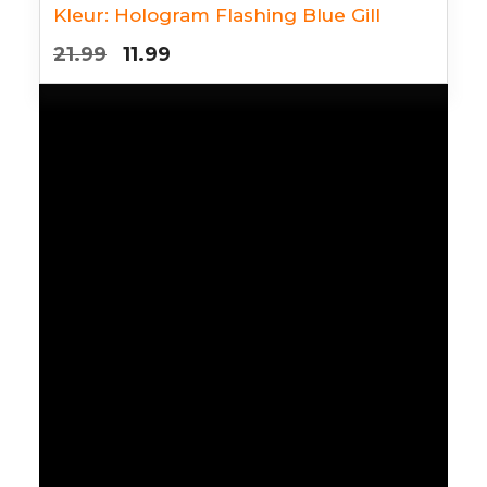
Kleur:
Hologram Flashing Blue Gill
Oorspronkelijke
Huidige
21.99
11.99
prijs
prijs
was:
is:
€21.99.
€11.99.