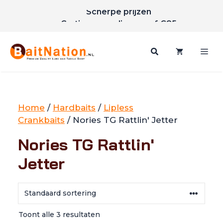
Ga
Scherpe prijzen
naar
Gratis verzending vanaf €85
de
inhoud
Me
Home
/
Hardbaits
/
Lipless
Crankbaits
/ Nories TG Rattlin' Jetter
Nories TG Rattlin'
Jetter
Toont alle 3 resultaten