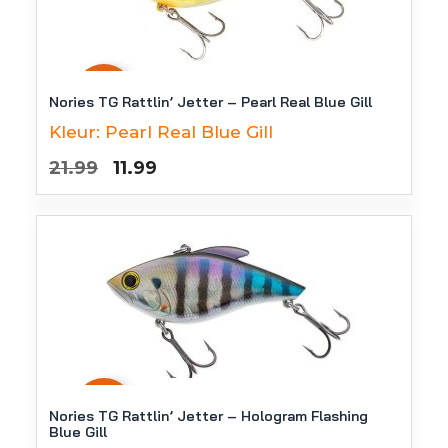
-
45
%
Nories TG Rattlin’ Jetter – Pearl Real Blue Gill
Kleur:
Pearl Real Blue Gill
Oorspronkelijke
Huidige
21.99
11.99
prijs
prijs
was:
is:
€21.99.
€11.99.
-
45
%
Nories TG Rattlin’ Jetter – Hologram Flashing
Blue Gill