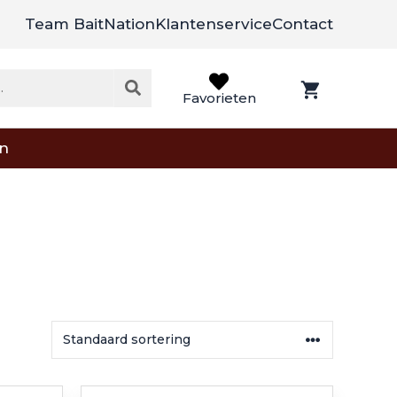
Team BaitNation
Klantenservice
Contact
Favorieten
on