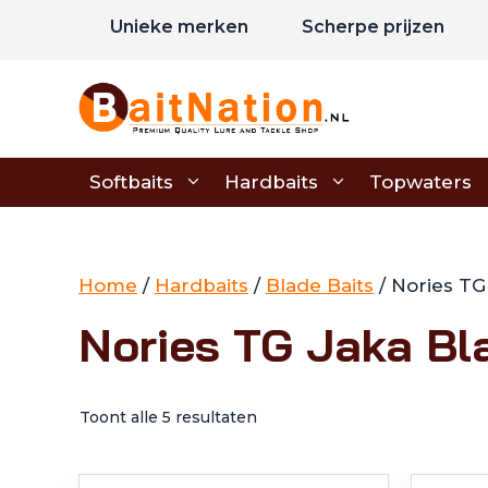
Ga
Unieke merken
Scherpe prijzen
naar
de
inhoud
Softbaits
Hardbaits
Topwaters
Home
/
Hardbaits
/
Blade Baits
/ Nories TG
Nories TG Jaka Bl
Toont alle 5 resultaten