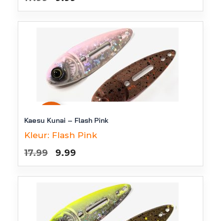
prijs
prijs
was:
is:
€17.99.
€9.99.
-
44
%
Kaesu Kunai – Flash Pink
Kleur:
Flash Pink
Oorspronkelijke
Huidige
17.99
9.99
prijs
prijs
was:
is:
€17.99.
€9.99.