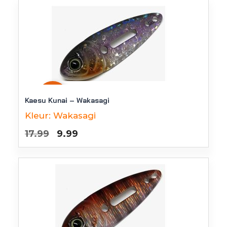
-
44
%
Kaesu Kunai – Wakasagi
Kleur:
Wakasagi
Oorspronkelijke
Huidige
17.99
9.99
prijs
prijs
was:
is:
€17.99.
€9.99.