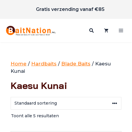
Scherpe prijzen
Ga
Gratis verzending vanaf €85
naar
de
inhoud
Me
Home
/
Hardbaits
/
Blade Baits
/ Kaesu
Kunai
Kaesu Kunai
Toont alle 5 resultaten