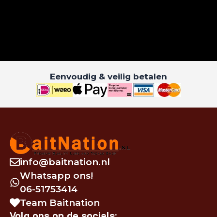
Eenvoudig & veilig betalen
info@baitnation.nl
Whatsapp ons!
06-51753414
Team Baitnation
Volg ons op de socials: