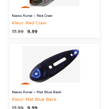
-
44
%
Kaesu Kunai – Red Craw
Kleur:
Red Craw
Oorspronkelijke
Huidige
17.99
9.99
prijs
prijs
was:
is:
€17.99.
€9.99.
-
44
%
Kaesu Kunai – Mat Blue Back
Kleur:
Mat Blue Back
Oorspronkelijke
Huidige
17.99
9.99