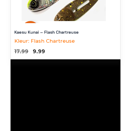
-
44
%
Kaesu Kunai – Flash Chartreuse
Kleur:
Flash Chartreuse
Oorspronkelijke
Huidige
17.99
9.99
prijs
prijs
was:
is:
€17.99.
€9.99.