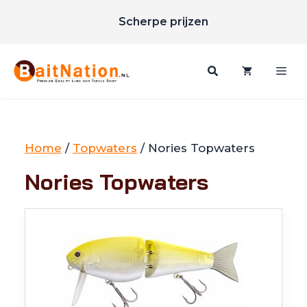
Unieke merken
Ga
Scherpe prijzen
naar
Gratis verzending vanaf €85
de
inhoud
Me
Home
/
Topwaters
/ Nories Topwaters
Nories Topwaters