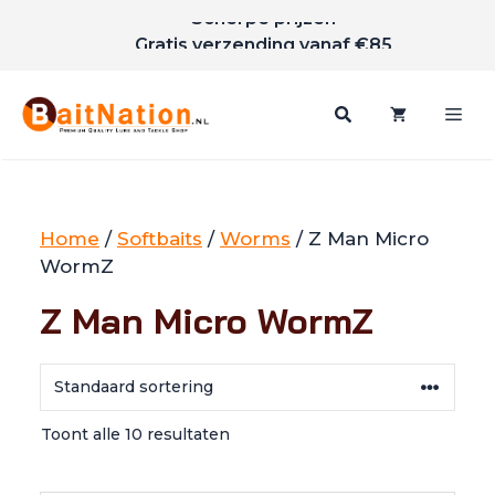
Scherpe prijzen
Ga
Gratis verzending vanaf €85
naar
de
inhoud
Me
Home
/
Softbaits
/
Worms
/ Z Man Micro
WormZ
Z Man Micro WormZ
Toont alle 10 resultaten