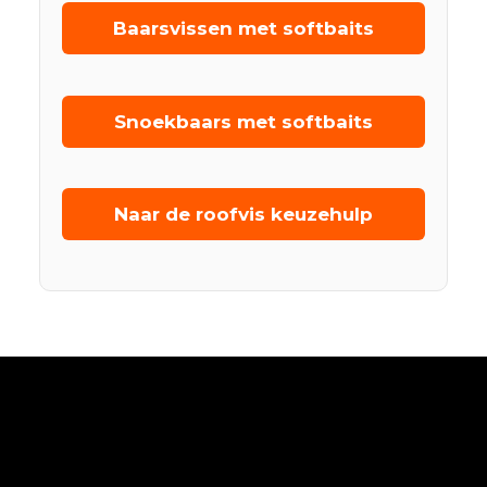
Baarsvissen met softbaits
Snoekbaars met softbaits
Naar de roofvis keuzehulp