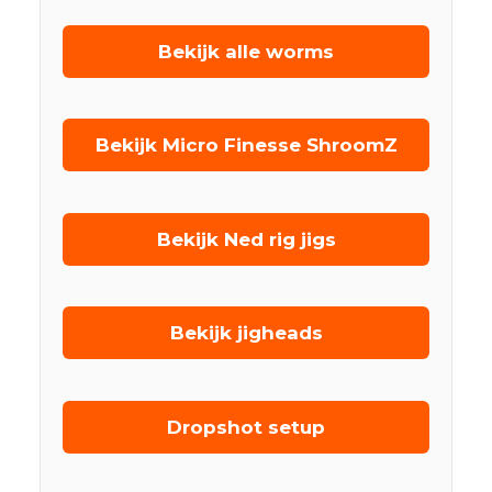
Bekijk alle worms
Bekijk Micro Finesse ShroomZ
Bekijk Ned rig jigs
Bekijk jigheads
Dropshot setup