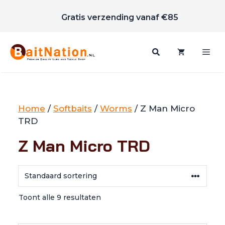
Scherpe prijzen
Ga
Gratis verzending vanaf €85
naar
de
inhoud
Me
Home
/
Softbaits
/
Worms
/ Z Man Micro
TRD
Z Man Micro TRD
Toont alle 9 resultaten