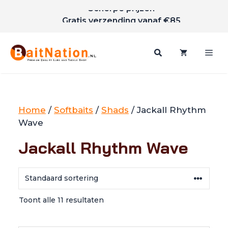
Scherpe prijzen
Ga
Gratis verzending vanaf €85
naar
de
inhoud
Me
Home
/
Softbaits
/
Shads
/ Jackall Rhythm
Wave
Jackall Rhythm Wave
Toont alle 11 resultaten