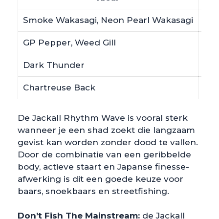
Smoke Wakasagi, Neon Pearl Wakasagi
Nat
GP Pepper, Weed Gill
Nat
Dark Thunder
Don
Chartreuse Back
Mee
De Jackall Rhythm Wave is vooral sterk
wanneer je een shad zoekt die langzaam
gevist kan worden zonder dood te vallen.
Door de combinatie van een geribbelde
body, actieve staart en Japanse finesse-
afwerking is dit een goede keuze voor
baars, snoekbaars en streetfishing.
Don’t Fish The Mainstream:
de Jackall