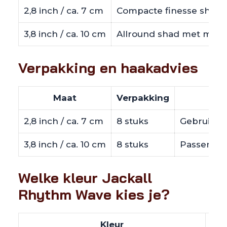
2,8 inch / ca. 7 cm
Compacte finesse shad v
3,8 inch / ca. 10 cm
Allround shad met meer b
Verpakking en haakadvies
Maat
Verpakking
2,8 inch / ca. 7 cm
8 stuks
Gebruik vo
3,8 inch / ca. 10 cm
8 stuks
Passende h
Welke kleur Jackall
Rhythm Wave kies je?
Kleur