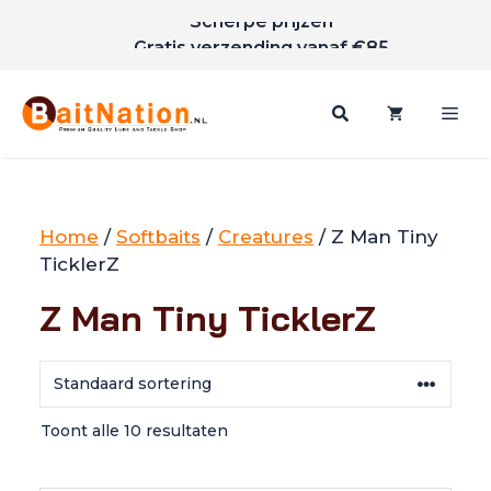
Scherpe prijzen
Ga
Gratis verzending vanaf €85
naar
de
inhoud
Me
Home
/
Softbaits
/
Creatures
/ Z Man Tiny
TicklerZ
Z Man Tiny TicklerZ
Toont alle 10 resultaten