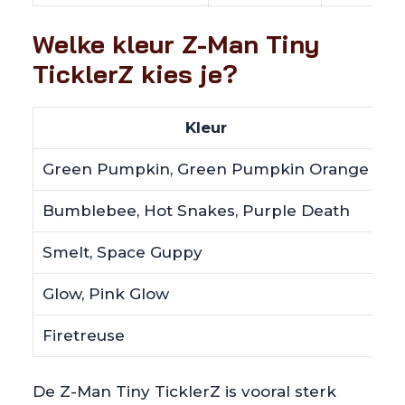
Welke kleur Z-Man Tiny
TicklerZ kies je?
Kleur
Green Pumpkin, Green Pumpkin Orange
Na
Bumblebee, Hot Snakes, Purple Death
Af
Smelt, Space Guppy
Su
Glow, Pink Glow
Li
Firetreuse
Fe
De Z-Man Tiny TicklerZ is vooral sterk