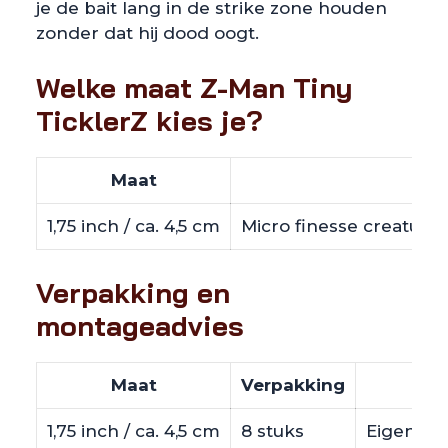
je de bait lang in de strike zone houden
zonder dat hij dood oogt.
Welke maat Z-Man Tiny
TicklerZ kies je?
Maat
1,75 inch / ca. 4,5 cm
Micro finesse creature 
Verpakking en
montageadvies
Maat
Verpakking
1,75 inch / ca. 4,5 cm
8 stuks
Eigen gew