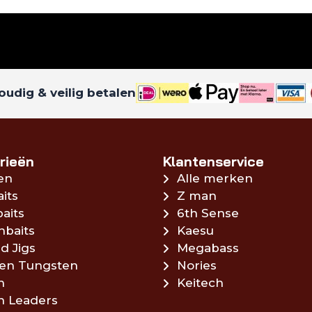
udig & veilig betalen
rieën
Klantenservice
en
Alle merken
aits
Z man
aits
6th Sense
hbaits
Kaesu
d Jigs
Megabass
en Tungsten
Nories
n
Keitech
en Leaders