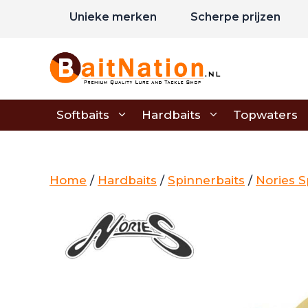
Ga
Unieke merken
Scherpe prijzen
naar
de
inhoud
Softbaits
Hardbaits
Topwaters
Home
/
Hardbaits
/
Spinnerbaits
/
Nories S