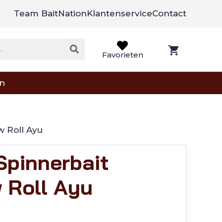
Team BaitNation
Klantenservice
Contact
Favorieten
on
w Roll Ayu
Spinnerbait
 Roll Ayu