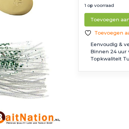
1 op voorraad
Nories
Toevoegen aa
Spinnerbait
Shallow
Toevoegen aan
Roll
Eenvoudig & ve
Ayu
Binnen 24 uur
aantal
Topkwaliteit T