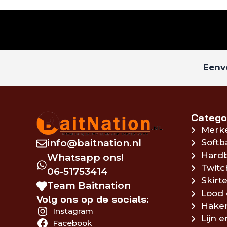
Eenvo
Catego
Merk
info@baitnation.nl
Softb
Hardb
Whatsapp ons!
Twitc
06-51753414
Skirte
Team Baitnation
Lood 
Volg ons op de socials:
Hake
Instagram
Lijn 
Facebook