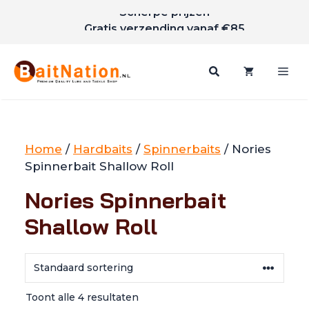
Scherpe prijzen
Ga
Gratis verzending vanaf €85
naar
de
inhoud
Me
Home
/
Hardbaits
/
Spinnerbaits
/ Nories
Spinnerbait Shallow Roll
Nories Spinnerbait
Shallow Roll
Toont alle 4 resultaten