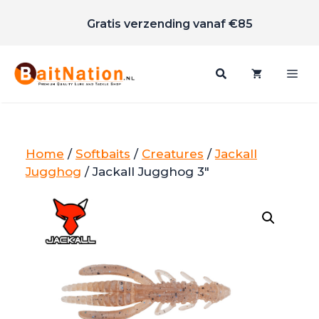
Scherpe prijzen
Ga
Gratis verzending vanaf €85
naar
de
inhoud
Me
Home
/
Softbaits
/
Creatures
/
Jackall
Jugghog
/ Jackall Jugghog 3″