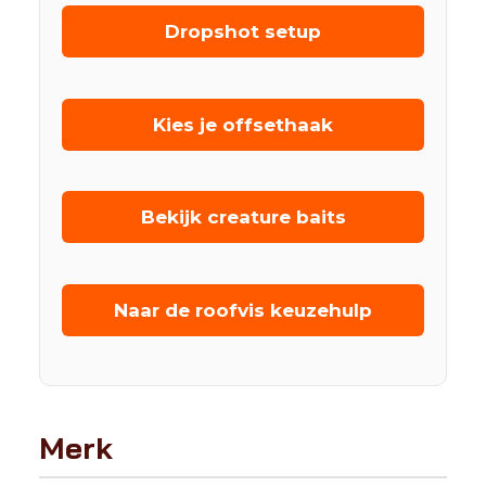
Dropshot setup
Kies je offsethaak
Bekijk creature baits
Naar de roofvis keuzehulp
Merk