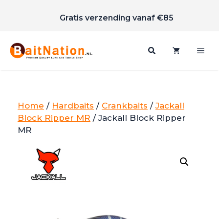
Scherpe prijzen
Ga
Gratis verzending vanaf €85
naar
de
inhoud
Me
Home
/
Hardbaits
/
Crankbaits
/
Jackall
Block Ripper MR
/ Jackall Block Ripper
MR