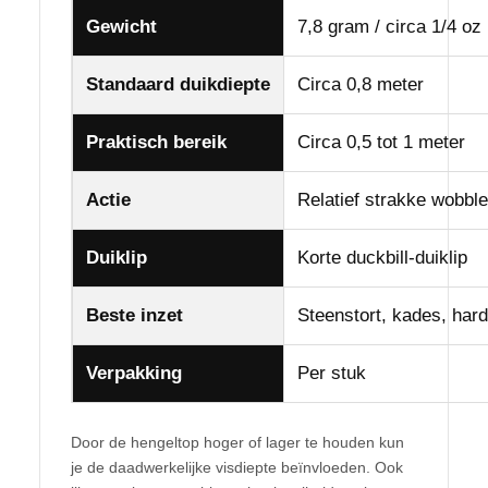
Gewicht
7,8 gram / circa 1/4 oz
Standaard duikdiepte
Circa 0,8 meter
Praktisch bereik
Circa 0,5 tot 1 meter
Actie
Relatief strakke wobble-
Duiklip
Korte duckbill-duiklip
Beste inzet
Steenstort, kades, har
Verpakking
Per stuk
Door de hengeltop hoger of lager te houden kun
je de daadwerkelijke visdiepte beïnvloeden. Ook