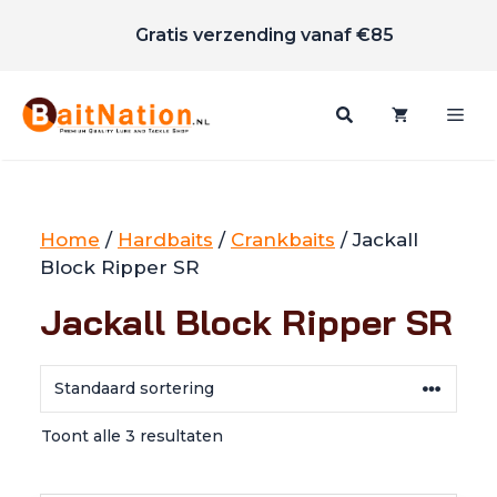
Scherpe prijzen
Ga
Gratis verzending vanaf €85
naar
de
inhoud
Me
Home
/
Hardbaits
/
Crankbaits
/ Jackall
Block Ripper SR
Jackall Block Ripper SR
Toont alle 3 resultaten