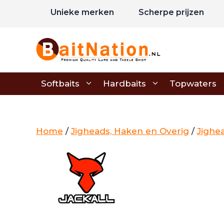
Ga
Unieke merken
Scherpe prijzen
naar
de
inhoud
Softbaits
Hardbaits
Topwaters
Home
/
Jigheads, Haken en Overig
/
Jighe