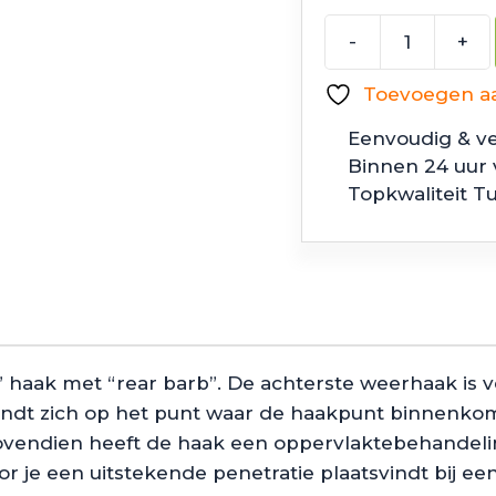
-
+
Jackall
AnArchy
Toevoegen aan
aantal
Eenvoudig & ve
Binnen 24 uur
Topkwaliteit T
” haak met “rear barb”. De achterste weerhaak is 
ndt zich op het punt waar de haakpunt binnenkomt
Bovendien heeft de haak een oppervlaktebehandeli
r je een uitstekende penetratie plaatsvindt bij ee