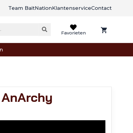
Team BaitNation
Klantenservice
Contact
Favorieten
on
 AnArchy