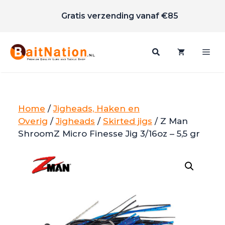
Scherpe prijzen
Ga
Gratis verzending vanaf €85
naar
de
inhoud
Me
Home
/
Jigheads, Haken en
Overig
/
Jigheads
/
Skirted jigs
/ Z Man
ShroomZ Micro Finesse Jig 3/16oz – 5,5 gr