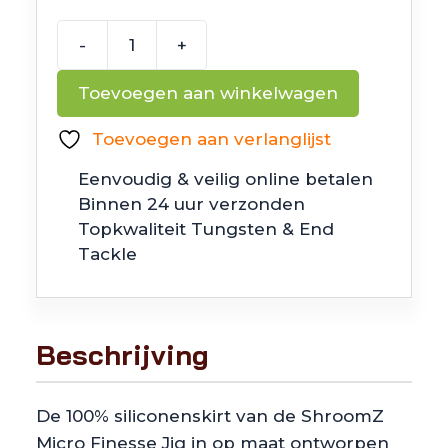
-
+
Z
Man
Toevoegen aan winkelwagen
ShroomZ
Micro
Toevoegen aan verlanglijst
Finesse
Eenvoudig & veilig online betalen
Jig
Binnen 24 uur verzonden
3/16oz
Topkwaliteit Tungsten & End
-
Tackle
5,5
gr
aantal
Beschrijving
De 100% siliconenskirt van de ShroomZ
Micro Finesse Jig in op maat ontworpen