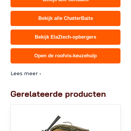
Bekijk alle ChatterBaits
Bekijk ElaZtech-opbergers
Open de roofvis-keuzehulp
Lees meer ›
Gerelateerde producten