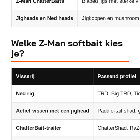
Z-Man ChatterBaits
Bladed jigs met sterke vi
Jigheads en Ned heads
Jigkoppen en mushroom 
Welke Z-Man softbait kies
je?
Visserij
Passend profiel
Ned rig
TRD, Big TRD, Tic
Actief vissen met een jighead
Paddle-tail shad, g
ChatterBait-trailer
ChatterShad, RaZ