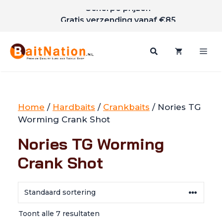
Scherpe prijzen
Ga
Gratis verzending vanaf €85
naar
de
inhoud
Me
Home
/
Hardbaits
/
Crankbaits
/ Nories TG
Worming Crank Shot
Nories TG Worming
Crank Shot
Toont alle 7 resultaten