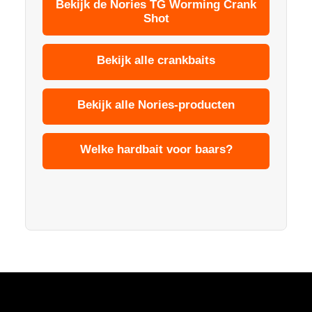
Bekijk de Nories TG Worming Crank
Shot
Bekijk alle crankbaits
Bekijk alle Nories-producten
Welke hardbait voor baars?