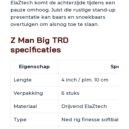
ElaZtech komt de achterzijde tijdens een
pauze omhoog. Juist die rustige stand-up
presentatie kan baars en snoekbaars
overtuigen om alsnog toe te slaan.
Z Man Big TRD
specificaties
Eigenschap
Specifi
Lengte
4 inch / plm. 10 cm
Verpakking
6 stuks
Materiaal
Drijvend ElaZtech
Type
Ned rig finesse softbait