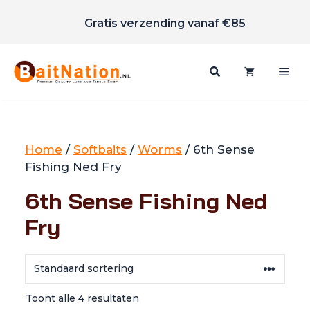
Scherpe prijzen
Ga
Gratis verzending vanaf €85
naar
de
inhoud
Me
Home
/
Softbaits
/
Worms
/ 6th Sense
Fishing Ned Fry
6th Sense Fishing Ned
Fry
Toont alle 4 resultaten