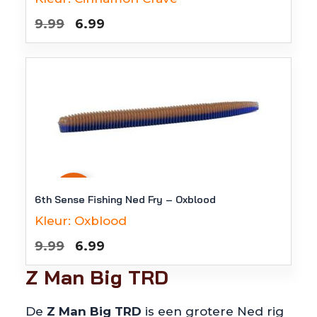
Oorspronkelijke
Huidige
9.99
6.99
prijs
prijs
was:
is:
€9.99.
€6.99.
-
30
%
6th Sense Fishing Ned Fry – Oxblood
Kleur:
Oxblood
Oorspronkelijke
Huidige
9.99
6.99
prijs
prijs
Z Man Big TRD
was:
is:
€9.99.
€6.99.
De
Z Man Big TRD
is een grotere Ned rig