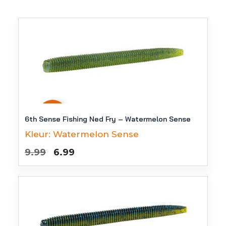
-
30
%
6th Sense Fishing Ned Fry – Watermelon Sense
Kleur:
Watermelon Sense
Oorspronkelijke
Huidige
9.99
6.99
prijs
prijs
was:
is:
€9.99.
€6.99.