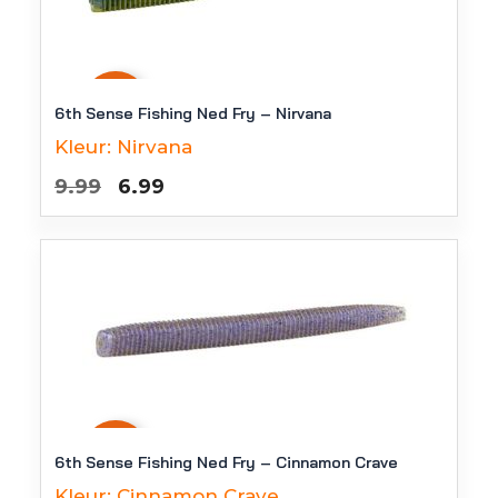
-
30
%
6th Sense Fishing Ned Fry – Nirvana
Kleur:
Nirvana
Oorspronkelijke
Huidige
9.99
6.99
prijs
prijs
was:
is:
€9.99.
€6.99.
-
30
%
6th Sense Fishing Ned Fry – Cinnamon Crave
Kleur:
Cinnamon Crave