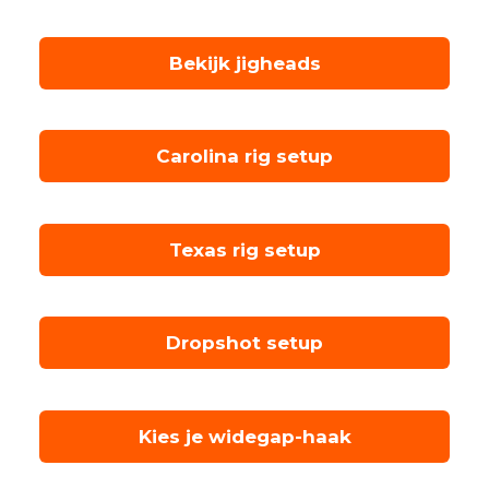
Bekijk jigheads
Carolina rig setup
Texas rig setup
Dropshot setup
Kies je widegap-haak