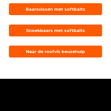
Baarsvissen met softbaits
Snoekbaars met softbaits
Naar de roofvis keuzehulp