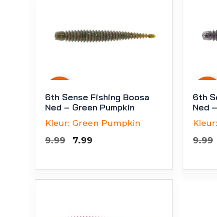
-
20
%
-
20
%
6th Sense Fishing Boosa
6th S
Ned – Green Pumpkin
Ned –
Kleur:
Green Pumpkin
Kleur
Oorspronkelijke
Huidige
9.99
7.99
9.99
prijs
prijs
was:
is:
€9.99.
€7.99.