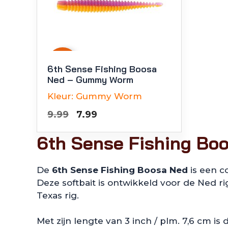
-
20
%
6th Sense Fishing Boosa
Ned – Gummy Worm
Kleur:
Gummy Worm
Oorspronkelijke
Huidige
9.99
7.99
prijs
prijs
6th Sense Fishing Bo
was:
is:
€9.99.
€7.99.
De
6th Sense Fishing Boosa Ned
is een c
Deze softbait is ontwikkeld voor de Ned ri
Texas rig.
Met zijn lengte van 3 inch / plm. 7,6 cm i