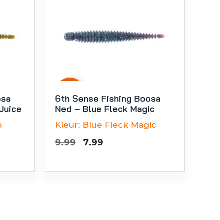
-
20
%
osa
6th Sense Fishing Boosa
Juice
Ned – Blue Fleck Magic
n
Kleur:
Blue Fleck Magic
Oorspronkelijke
Huidige
9.99
7.99
ke
prijs
prijs
was:
is:
€9.99.
€7.99.