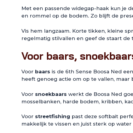
Met een passende widegap-haak kun je de B
en rommel op de bodem. Zo blijft de prese
Vis hem langzaam. Korte tikken, kleine sp
regelmatig stilvallen en geef de staart de ti
Voor baars, snoekbaars
Voor
baars
is de 6th Sense Boosa Ned een 
heeft genoeg actie om op te vallen, maar bl
Voor
snoekbaars
werkt de Boosa Ned goed 
mosselbanken, harde bodem, kribben, ka
Voor
streetfishing
past deze softbait perfe
makkelijk te vissen en juist sterk op wate