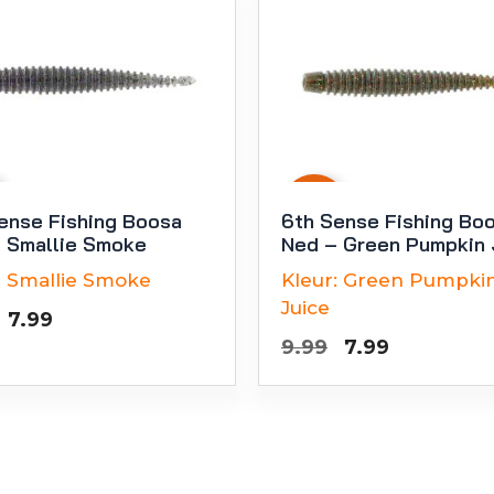
-
20
%
ense Fishing Boosa
6th Sense Fishing Bo
 Smallie Smoke
Ned – Green Pumpkin 
:
Smallie Smoke
Kleur:
Green Pumpki
Juice
Oorspronkelijke
Huidige
7.99
Oorspronkelij
Huidige
9.99
7.99
prijs
prijs
prijs
prijs
was:
is:
was:
is:
€9.99.
€7.99.
€9.99.
€7.99.