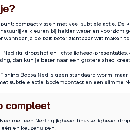
je?
unt: compact vissen met veel subtiele actie. De ke
tuurlijke kleuren bij helder water en voorzichtig
 of wanneer je de bait beter zichtbaar wilt maken 
ij Ned rig, dropshot en lichte jighead-presentaties
sing, dan kun je beter naar een grotere shad, creatu
Fishing Boosa Ned is geen standaard worm, maar e
met subtiele actie, bodemcontact en een slimme Ne
p compleet
Ned met een Ned rig jighead, finesse jighead, d
rieën en keuzehulpen.