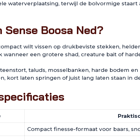
iele waterverplaatsing, terwijl de bolvormige staar
th Sense Boosa Ned?
compact wilt vissen op drukbeviste stekken, held
rk wanneer een grotere shad, creature bait of harde
steenstort, taluds, mosselbanken, harde bodem en
ort laten springen of juist lang laten staan in de
pecificaties
e
Praktis
Compact finesse-formaat voor baars, sno