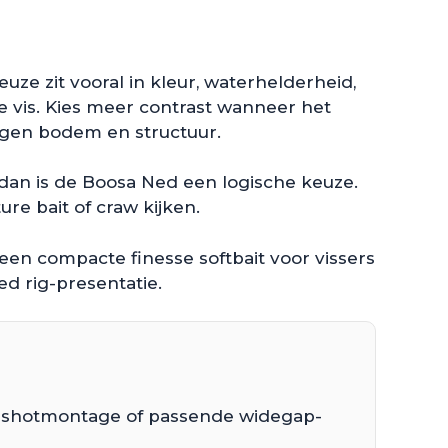
uze zit vooral in kleur, waterhelderheid,
e vis. Kies meer contrast wanneer het
tegen bodem en structuur.
, dan is de Boosa Ned een logische keuze.
re bait of craw kijken.
en compacte finesse softbait voor vissers
d rig-presentatie.
ropshotmontage of passende widegap-