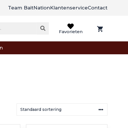
Team BaitNation
Klantenservice
Contact
Favorieten
on