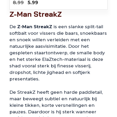
Oorspronkelijke
Huidige
8.99
5.99
prijs
prijs
Z-Man StreakZ
was:
is:
€8.99.
€5.99.
De
Z-Man StreakZ
is een slanke split-tail
softbait voor vissers die baars, snoekbaars
en snoek willen verleiden met een
natuurlijke aasvisimitatie. Door het
gespleten staartontwerp, de smalle body
en het sterke ElaZtech-materiaal is deze
shad vooral sterk bij finesse visserij,
dropshot, lichte jighead en softjerk
presentaties.
De StreakZ heeft geen harde paddletail,
maar beweegt subtiel en natuurlijk bij
kleine tikken, korte versnellingen en
pauzes. Daardoor is hij sterk wanneer