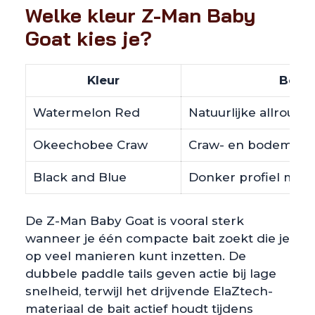
Welke kleur Z-Man Baby
Goat kies je?
Kleur
Beste
Watermelon Red
Natuurlijke allround
Okeechobee Craw
Craw- en bodemkleu
Black and Blue
Donker profiel met v
De Z-Man Baby Goat is vooral sterk
wanneer je één compacte bait zoekt die je
op veel manieren kunt inzetten. De
dubbele paddle tails geven actie bij lage
snelheid, terwijl het drijvende ElaZtech-
materiaal de bait actief houdt tijdens