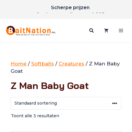
Ga
Scherpe prijzen
naar
Gratis verzending vanaf €85
de
inhoud
Me
Home
/
Softbaits
/
Creatures
/ Z Man Baby
Goat
Z Man Baby Goat
Toont alle 3 resultaten