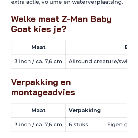
extra actie, volume en waterverplaatsing.
Welke maat Z-Man Baby
Goat kies je?
Maat
Best
3 inch / ca. 7,6 cm
Allround creature/swimba
Verpakking en
montageadvies
Maat
Verpakking
3 inch / ca. 7,6 cm
6 stuks
Eigen gewic