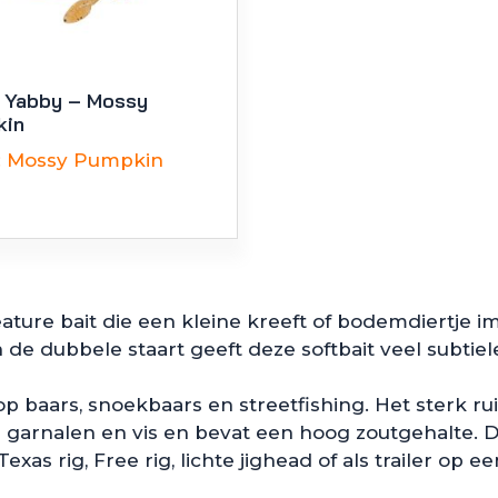
 Yabby – Mossy
kin
:
Mossy Pumpkin
ature bait die een kleine kreeft of bodemdiertje im
de dubbele staart geeft deze softbait veel subtiel
 op baars, snoekbaars en streetfishing. Het sterk 
garnalen en vis en bevat een hoog zoutgehalte. Da
xas rig, Free rig, lichte jighead of als trailer op een