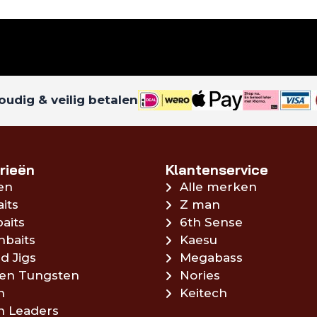
udig & veilig betalen
rieën
Klantenservice
en
Alle merken
aits
Z man
aits
6th Sense
hbaits
Kaesu
d Jigs
Megabass
en Tungsten
Nories
n
Keitech
en Leaders