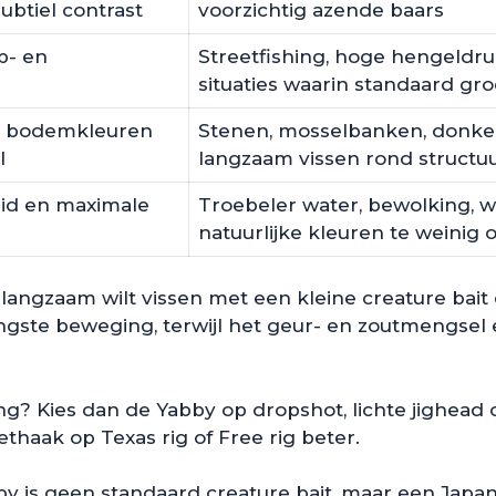
ubtiel contrast
voorzichtig azende baars
p- en
Streetfishing, hoge hengeldruk
situaties waarin standaard gr
n bodemkleuren
Stenen, mosselbanken, donke
l
langzaam vissen rond structu
eid en maximale
Troebeler water, bewolking, 
natuurlijke kleuren te weinig 
langzaam wilt vissen met een kleine creature bait 
ingste beweging, terwijl het geur- en zoutmengsel 
ing? Kies dan de Yabby op dropshot, lichte jighead of
ethaak op Texas rig of Free rig beter.
 is geen standaard creature bait, maar een Japanse