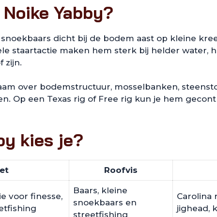
e Noike Yabby?
noekbaars dicht bij de bodem aast op kleine kreeft
e staartactie maken hem sterk bij helder water, 
 zijn.
aam over bodemstructuur, mosselbanken, steenstort 
en. Op een Texas rig of Free rig kun je hem gecont
y kies je?
et
Roofvis
Baars, kleine
e voor finesse,
Carolina r
snoekbaars en
tfishing
jighead, k
streetfishing