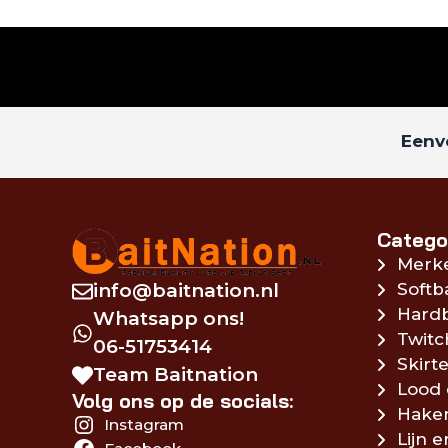
Eenvo
Catego
Merk
info@baitnation.nl
Softb
Hardb
Whatsapp ons!
Twitc
06-51753414
Skirte
Team Baitnation
Lood 
Volg ons op de socials:
Hake
Instagram
Lijn 