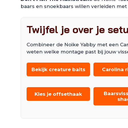
baars en snoekbaars willen verleiden met
Twijfel je over je set
Combineer de Noike Yabby met een Carolina
weten welke montage past bij jouw viss
Bekijk creature baits
Carolina r
Baarsvis
Kies je offsethaak
sha