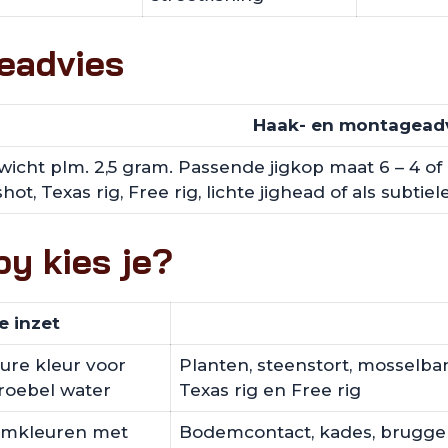
eadvies
Haak- en montagead
icht plm. 2,5 gram. Passende jigkop maat 6 – 4 of 
hot, Texas rig, Free rig, lichte jighead of als subtiele
by kies je?
e inzet
ture kleur voor
Planten, steenstort, mosselba
troebel water
Texas rig en Free rig
demkleuren met
Bodemcontact, kades, bruggen,