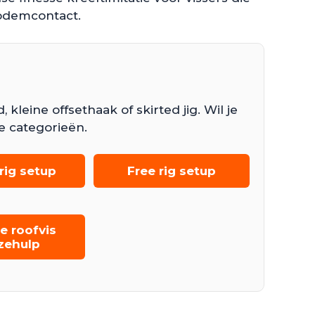
bodemcontact.
kleine offsethaak of skirted jig. Wil je
e categorieën.
rig setup
Free rig setup
e roofvis
zehulp