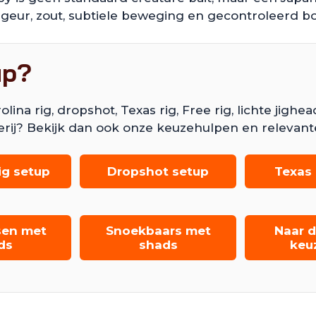
 geur, zout, subtiele beweging en gecontroleerd 
up?
 rig, dropshot, Texas rig, Free rig, lichte jighead, 
erij? Bekijk dan ook onze keuzehulpen en relevant
ig setup
Dropshot setup
Texas 
sen met
Snoekbaars met
Naar d
ds
shads
keu