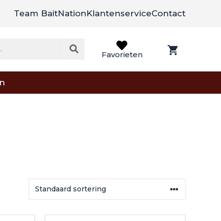
Team BaitNation
Klantenservice
Contact
Favorieten
on