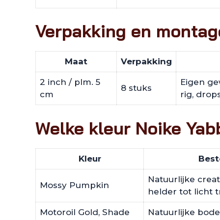
Verpakking en montag
Maat
Verpakking
2 inch / plm. 5
Eigen gew
8 stuks
cm
rig, drops
Welke kleur Noike Yab
Kleur
Best
Natuurlijke crea
Mossy Pumpkin
helder tot licht 
Motoroil Gold, Shade
Natuurlijke bo