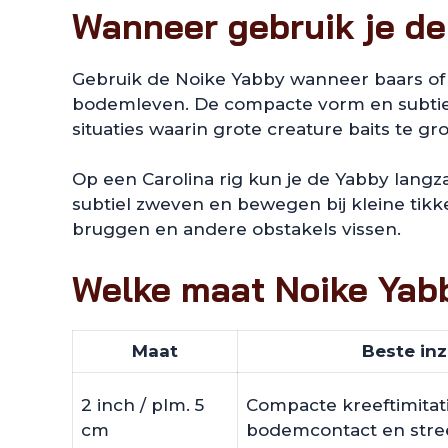
Wanneer gebruik je d
Gebruik de Noike Yabby wanneer baars of s
bodemleven. De compacte vorm en subtiel
situaties waarin grote creature baits te grof
Op een Carolina rig kun je de Yabby langz
subtiel zweven en bewegen bij kleine tikk
bruggen en andere obstakels vissen.
Welke maat Noike Yabb
Maat
Beste inz
2 inch / plm. 5
Compacte kreeftimitati
cm
bodemcontact en stree