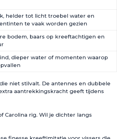
, helder tot licht troebel water en
oentinten te vaak worden gezien
re bodem, baars op kreeftachtigen en
ur
wind, dieper water of momenten waarop
opvallen
die niet stilvalt. De antennes en dubbele
extra aantrekkingskracht geeft tijdens
 Carolina rig. Wil je dichter langs
 finesse kreeftimitatie voor vissers die