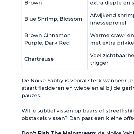
Brown
extra diepte en s
Afwijkend shrim
Blue Shrimp, Blossom
finesseprofiel
Brown Cinnamon
Warme craw- e
Purple, Dark Red
met extra prikke
Veel zichtbaarh
Chartreuse
trigger
De Noike Yabby is vooral sterk wanneer je 
staart fladderen en wiebelen al bij de ger
pauzes.
Wil je subtiel vissen op baars of streetfish
obstakels vissen? Dan past een kleine offs
Don’t Fish The Mainstream:
de Noike Yabby