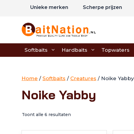
Ga
Unieke merken
Scherpe prijzen
naar
de
inhoud
Softbaits
Hardbaits
Topwaters
Home
/
Softbaits
/
Creatures
/ Noike Yabby
Noike Yabby
Toont alle 6 resultaten