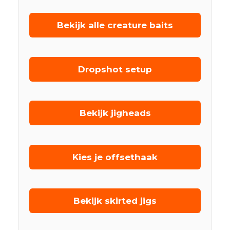
Bekijk alle creature baits
Dropshot setup
Bekijk jigheads
Kies je offsethaak
Bekijk skirted jigs