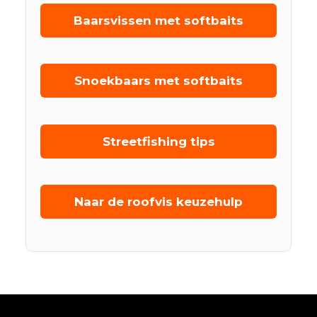
Baarsvissen met softbaits
Snoekbaars met softbaits
Streetfishing tips
Naar de roofvis keuzehulp