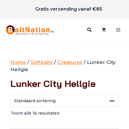
Scherpe prijzen
Ga
Gratis verzending vanaf €85
naar
de
inhoud
Me
Home
/
Softbaits
/
Creatures
/ Lunker City
Hellgie
Lunker City Hellgie
Toont alle 16 resultaten