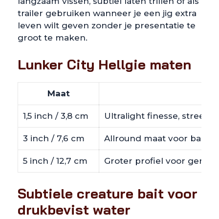
langzaam vissen, subtiel laten trillen of als
trailer gebruiken wanneer je een jig extra
leven wilt geven zonder je presentatie te
groot te maken.
Lunker City Hellgie maten
Maat
1,5 inch / 3,8 cm
Ultralight finesse, streetf
3 inch / 7,6 cm
Allround maat voor baars, 
5 inch / 12,7 cm
Groter profiel voor gericht
Subtiele creature bait voor
drukbevist water